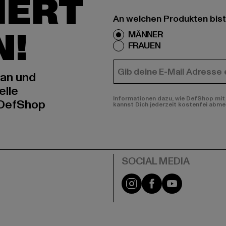
IERT
An welchen Produkten bist
N!
MÄNNER
FRAUEN
E-MAIL
 an und
elle
Informationen dazu, wie DefShop mit 
 DefShop
kannst Dich jederzeit kostenfei abme
e
Instagram
Facebook
YouTube