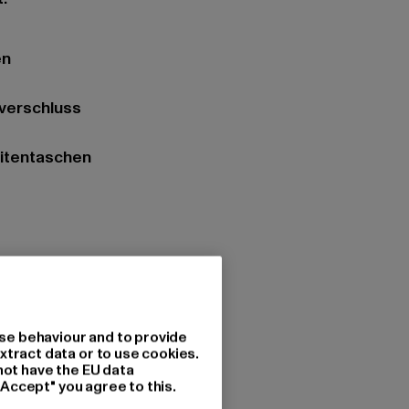
en
ßverschluss
eitentaschen
k
zung: 100% Polyurethan
7
se behaviour and to provide
xtract data or to use cookies.
not have the EU data
les Agency GmbH & Co. KG |
"Accept" you agree to this.
sagency.com