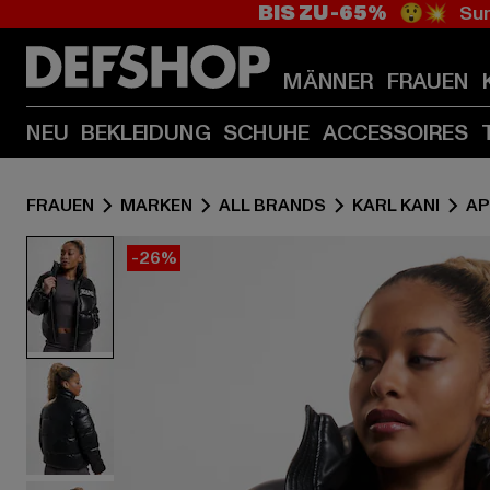
BIS ZU -65%
😲💥 Sum
MÄNNER
FRAUEN
NEU
BEKLEIDUNG
SCHUHE
ACCESSOIRES
FRAUEN
MARKEN
ALL BRANDS
KARL KANI
AP
-26%