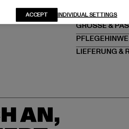
Schanzenstraße 41 | 5
ACCEPT
INDIVIDUAL SETTINGS
GRÖSSE 
PFLEGEHINWE
LIEFERUNG &
H AN,