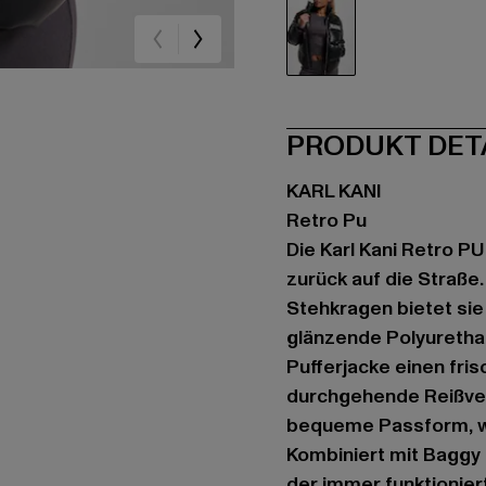
schwarz
PRODUKT DET
KARL KANI
Retro Pu
Die Karl Kani Retro PU
zurück auf die Straße
Stehkragen bietet sie
glänzende Polyurethan
Pufferjacke einen fri
durchgehende Reißver
bequeme Passform, wä
Kombiniert mit Baggy 
der immer funktioniert