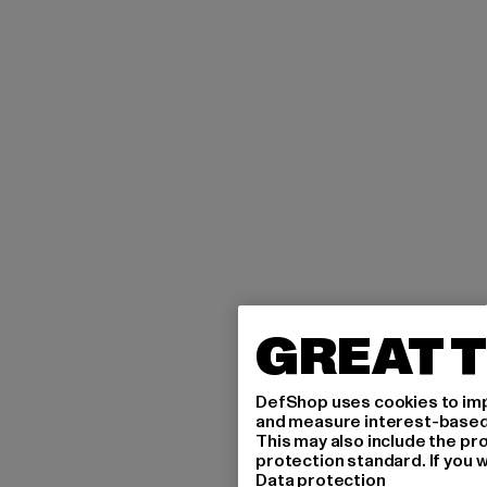
GREAT T
DefShop uses cookies to imp
and measure interest-based c
This may also include the pr
protection standard. If you w
Data protection