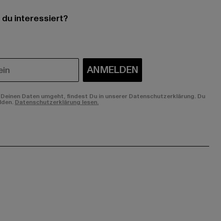
 du interessiert?
ANMELDEN
Deinen Daten umgeht, findest Du in unserer Datenschutzerklärung. Du
lden.
Datenschutzerklärung lesen.