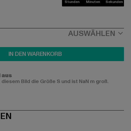
Stunden
Minuten
Sekunden
AUSWÄHLEN
IN DEN WARENKORB
l aus
 diesem Bild die Größe S und ist NaN m groß.
NEN