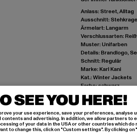
Anlass: Street, Alltag
Ausschnitt: Stehkrag
Ärmelart: Langarm
Verschlussarten: Rei
Muster: Unifarben
Details: Brandlogo, S
Schnitt: Regulär
Marke: Karl Kani
Kat.: Winter Jackets
Farbe: schwarz
Hersteller Farbe: blac
O SEE YOU HERE!
Materialzusammenset
Art.Nr: 6176636-0000
rove your use experience, save your preferences, analyse u
ontents and advertising. In addition, we allow partners to e
ocessing of your data in the USA or other countries which do 
Hersteller: Urban Sty
ant to change this, click on "Custom settings". By clicking on 
agentur@urbanstyle