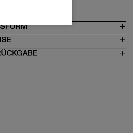
1063 Köln | DE
& PASSFORM
ISE
 RÜCKGABE