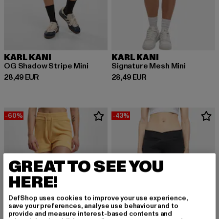
KARL KANI
KARL KANI
OG Shadow Stripe Mini
Signature Mesh Mini
Derzeitiger Preis: 28,49 EUR
Derzeitiger Preis: 28,49 EUR
28,49 EUR
28,49 EUR
-60%
-43%
GREAT TO SEE YOU
HERE!
DefShop uses cookies to improve your use experience,
save your preferences, analyse use behaviour and to
provide and measure interest-based contents and