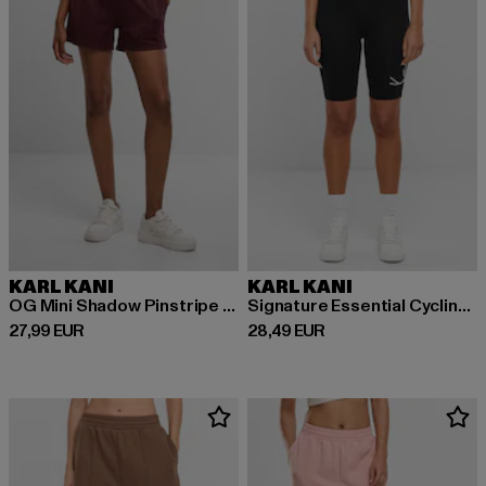
KARL KANI
KARL KANI
OG Mini Shadow Pinstripe Shorts
Signature Essential Cycling Shorts
Derzeitiger Preis: 27,99 EUR
Derzeitiger Preis: 28,49 EUR
27,99 EUR
28,49 EUR