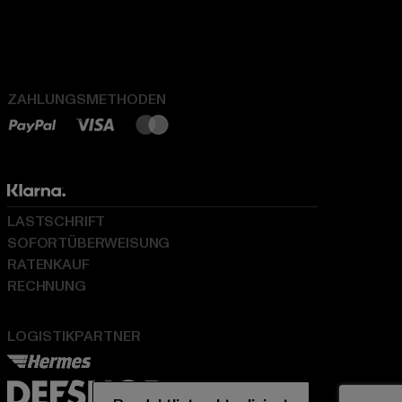
ZAHLUNGSMETHODEN
LASTSCHRIFT
SOFORTÜBERWEISUNG
RATENKAUF
RECHNUNG
LOGISTIKPARTNER