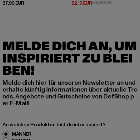
Derzeitiger Preis: 37,99 EUR
Derzeitiger Preis: 52,19 EUR
Aktionspreis: 
37,99 EUR
52,19 EUR
59,99 EUR
MELDE DICH AN, UM
INSPIRIERT ZU BLEI
BEN!
Melde dich hier für unseren Newsletter an und
erhalte künftig Informationen über aktuelle Tre
nds, Angebote und Gutscheine von DefShop p
er E-Mail!
An welchen Produkten bist du interessiert?
MÄNNER