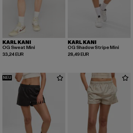
KARL KANI
KARL KANI
OG Sweat Mini
OG Shadow Stripe Mini
Derzeitiger Preis: 33,24 EUR
Derzeitiger Preis: 28,49 EUR
33,24 EUR
28,49 EUR
NEU