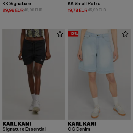
KK Signature
KK Small Retro
Derzeitiger Preis: 29,99 EUR
Aktionspreis: 49,99 EUR
Derzeitiger Preis: 19,78 EUR
Aktionspreis: 
29,99 EUR
49,99 EUR
19,78 EUR
45,99 EUR
-13%
KARL KANI
KARL KANI
Signature Essential
OG Denim