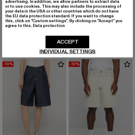
advertising. In addition, we allow partners to extract data
or to use cookies. This may also include the processing of
your data in the USA or other countries which do not have
the EU data protection standard. If you want to change
KARL KANI
this, click on "Custom settings". By clicking on "Accept" you
Small Signature Knit
agree to this.
Data protection
KARL KANI
Derzeitiger Preis: 20,00 EUR
Aktionspreis: 49,99 EUR
20,00 EUR
49,99 EUR
KW241-034-1 Karl Kani Small Signature Cycling Rib Shorts
Derzeitiger Preis: 17,09 EUR
Aktionspreis: 
17,09 EUR
29,99 EUR
ACCEPT
INDIVIDUAL SETTINGS
-10%
-10%