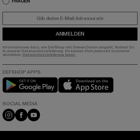
FRAUEN
E-MAIL
ANMELDEN
Informationen dazu, wie DefShop mit Deinen Daten umgeht, findest Du
in unserer Datenschutzerklärung. Du kannst Dich jederzeit kostenfei
abmelden.
Datenschutzerklärung lesen.
Play market
App store
Instagram
Facebook
YouTube