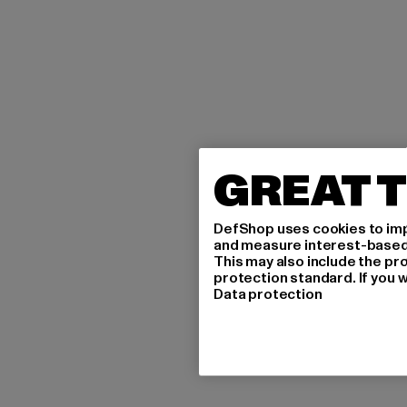
GREAT T
DefShop uses cookies to imp
and measure interest-based c
This may also include the pr
protection standard. If you w
Data protection