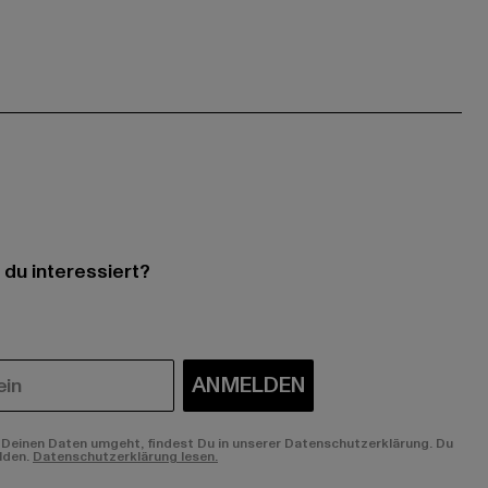
 du interessiert?
ANMELDEN
Deinen Daten umgeht, findest Du in unserer Datenschutzerklärung. Du
lden.
Datenschutzerklärung lesen.