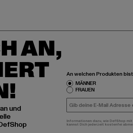
H AN,
IERT
An welchen Produkten bist
N!
MÄNNER
FRAUEN
E-MAIL
 an und
elle
Informationen dazu, wie DefShop mit 
 DefShop
kannst Dich jederzeit kostenfei abme