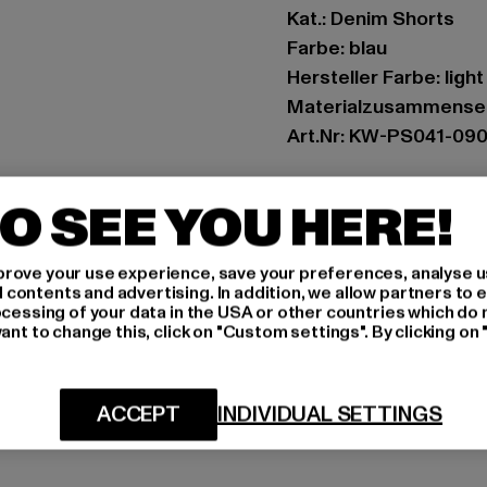
Kat.: Denim Shorts
Farbe: blau
Hersteller Farbe: light
Materialzusammense
Art.Nr: KW-PS041-09
Hersteller: Urban Sty
O SEE YOU HERE!
agentur@urbanstyle
Schanzenstraße 41 | 5
rove your use experience, save your preferences, analyse u
ontents and advertising. In addition, we allow partners to e
ocessing of your data in the USA or other countries which do 
GRÖSSE 
ant to change this, click on "Custom settings". By clicking on 
PFLEGEHINWE
ACCEPT
INDIVIDUAL SETTINGS
LIEFERUNG &