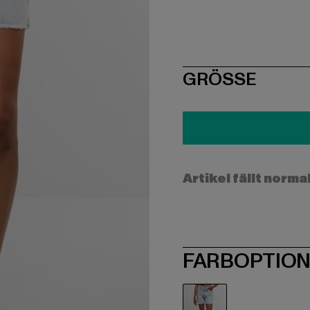
SIZE
GRÖSSE
Artikel fällt norma
FARBOPTIO