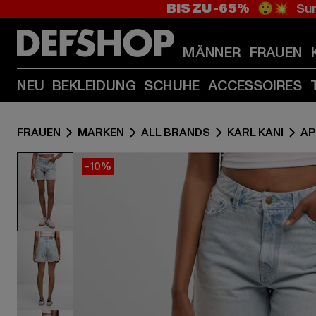
BIS ZU -65%
😲💥 Sum
MÄNNER
FRAUEN
NEU
BEKLEIDUNG
SCHUHE
ACCESSOIRES
FRAUEN
MARKEN
ALL BRANDS
KARL KANI
AP
-10%