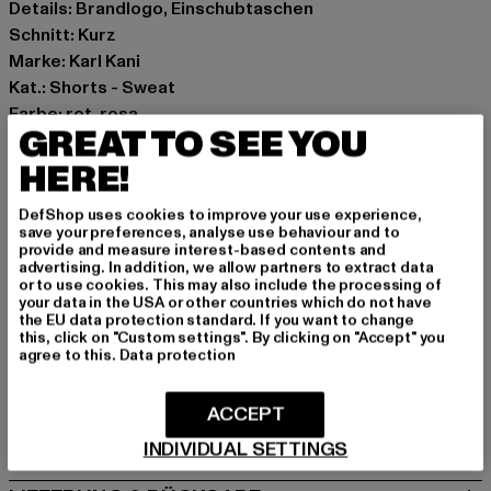
Details: Brandlogo, Einschubtaschen
Schnitt: Kurz
Marke: Karl Kani
Kat.: Shorts - Sweat
Farbe: rot, rosa
GREAT TO SEE YOU
Hersteller Farbe: rose
Materialzusammensetzung: 60% Baumwolle, 40%
HERE!
Polyester
DefShop uses cookies to improve your use experience,
Art.Nr: KW262-027-01075
save your preferences, analyse use behaviour and to
provide and measure interest-based contents and
advertising. In addition, we allow partners to extract data
Hersteller: Urban Styles Agency GmbH & Co. KG |
or to use cookies. This may also include the processing of
agentur@urbanstylesagency.com
your data in the USA or other countries which do not have
the EU data protection standard. If you want to change
Schanzenstraße 41 | 51063 Köln | DE
this, click on "Custom settings". By clicking on "Accept" you
agree to this.
Data protection
GRÖSSE & PASSFORM
ACCEPT
PFLEGEHINWEISE
INDIVIDUAL SETTINGS