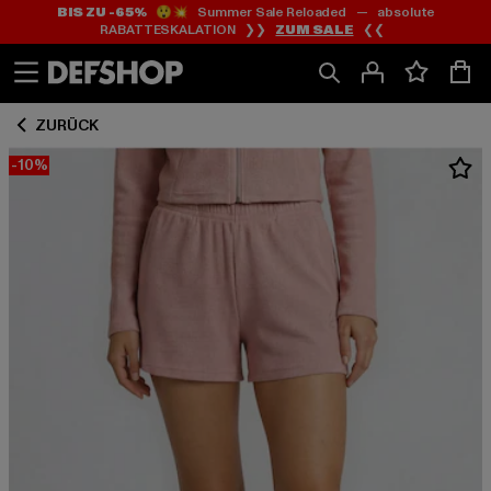
BIS ZU -65%
😲💥 Summer Sale Reloaded — absolute
Zum
Zum
RABATTESKALATION ❯❯
ZUM SALE
❮❮
Inhalt
Fußzeile
springen
springen
ZURÜCK
-10%