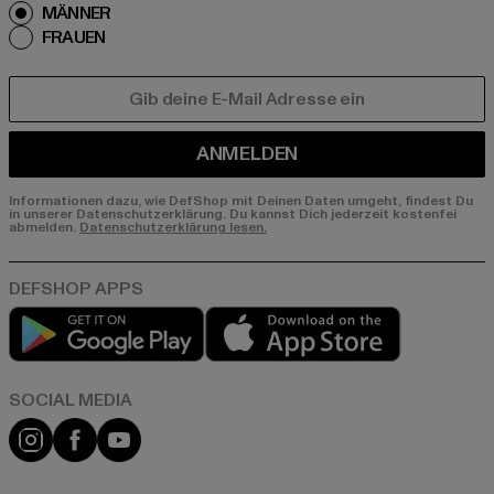
MÄNNER
FRAUEN
E-MAIL
ANMELDEN
Informationen dazu, wie DefShop mit Deinen Daten umgeht, findest Du
in unserer Datenschutzerklärung. Du kannst Dich jederzeit kostenfei
abmelden.
Datenschutzerklärung lesen.
Play market
App store
Instagram
Facebook
YouTube