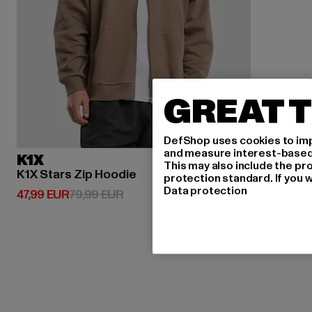
GREAT T
DefShop uses cookies to imp
and measure interest-based c
K1X
This may also include the pr
K1X Stars Zip Hoodie
protection standard. If you w
Data protection
Derzeitiger Preis: 47,99 EUR
Aktionspreis: 79,99 EUR
47,99 EUR
79,99 EUR