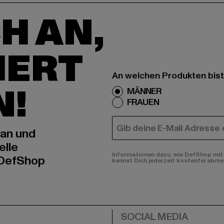
H AN,
IERT
An welchen Produkten bist
N!
MÄNNER
FRAUEN
E-MAIL
 an und
elle
Informationen dazu, wie DefShop mit 
 DefShop
kannst Dich jederzeit kostenfei abme