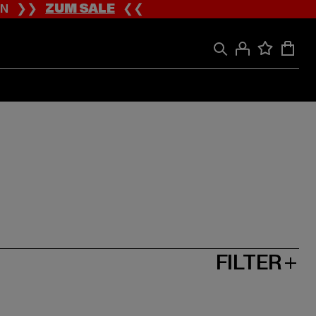
ION ❯❯
ZUM SALE
❮❮
FILTER