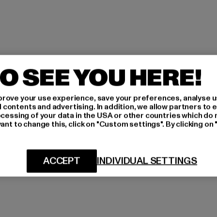
O SEE YOU HERE!
rove your use experience, save your preferences, analyse u
ontents and advertising. In addition, we allow partners to e
ocessing of your data in the USA or other countries which do 
ant to change this, click on "Custom settings". By clicking on 
ACCEPT
INDIVIDUAL SETTINGS