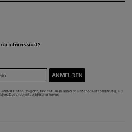
 du interessiert?
ANMELDEN
Deinen Daten umgeht, findest Du in unserer Datenschutzerklärung. Du
lden.
Datenschutzerklärung lesen.