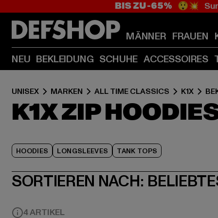
BIS ZU -65%
😲💥 Sum
MÄNNER
FRAUEN
NEU
BEKLEIDUNG
SCHUHE
ACCESSOIRES
UNISEX
MARKEN
ALL TIME CLASSICS
K1X
BE
K1X ZIP HOODIE
HOODIES
LONGSLEEVES
TANK TOPS
SORTIEREN NACH:
BELIEBTE
4 ARTIKEL