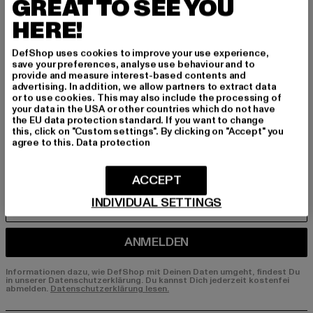
BEN!
GREAT TO SEE YOU
HERE!
Melde dich hier für unseren Newsletter an und
erhalte künftig Informationen über aktuelle Tre
DefShop uses cookies to improve your use experience,
save your preferences, analyse use behaviour and to
nds, Angebote und Gutscheine von DefShop p
provide and measure interest-based contents and
er E-Mail!
advertising. In addition, we allow partners to extract data
or to use cookies. This may also include the processing of
your data in the USA or other countries which do not have
the EU data protection standard. If you want to change
An welchen Produkten bist du interessiert?
this, click on "Custom settings". By clicking on "Accept" you
agree to this.
Data protection
MÄNNER
FRAUEN
ACCEPT
INDIVIDUAL SETTINGS
E-MAIL
ANMELDEN
Informationen dazu, wie DefShop mit Deinen Daten umgeht, findest Du
in unserer Datenschutzerklärung. Du kannst Dich jederzeit kostenfei
abmelden.
Datenschutzerklärung lesen.