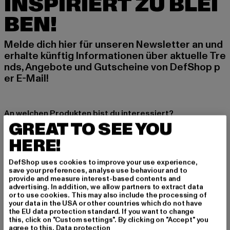
INSPIRIERT ZU BLEI
BEN!
Melde dich hier für unseren Newsletter an und
erhalte künftig Informationen über aktuelle Tre
nds, Angebote und Gutscheine von DefShop p
er E-Mail!
An welchen Produkten bist du interessiert?
GREAT TO SEE YOU
MÄNNER
HERE!
FRAUEN
DefShop uses cookies to improve your use experience,
save your preferences, analyse use behaviour and to
E-MAIL
provide and measure interest-based contents and
advertising. In addition, we allow partners to extract data
ANMELDEN
or to use cookies. This may also include the processing of
your data in the USA or other countries which do not have
the EU data protection standard. If you want to change
Informationen dazu, wie DefShop mit Deinen Daten umgeht, findest Du
this, click on "Custom settings". By clicking on "Accept" you
in unserer Datenschutzerklärung. Du kannst Dich jederzeit kostenfei
agree to this.
Data protection
abmelden.
Datenschutzerklärung lesen.