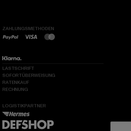
ZAHLUNGSMETHODEN
LASTSCHRIFT
SOFORTÜBERWEISUNG
RATENKAUF
RECHNUNG
LOGISTIKPARTNER