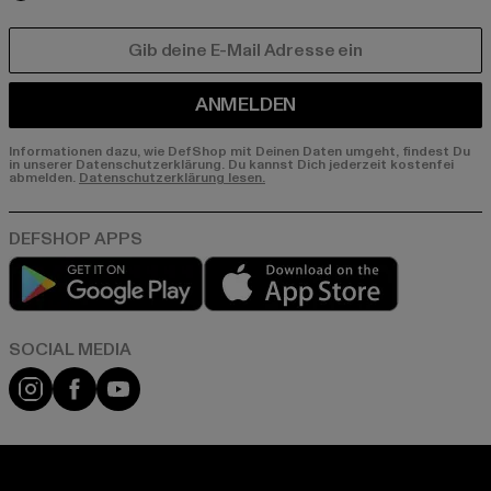
E-MAIL
ANMELDEN
Informationen dazu, wie DefShop mit Deinen Daten umgeht, findest Du
in unserer Datenschutzerklärung. Du kannst Dich jederzeit kostenfei
abmelden.
Datenschutzerklärung lesen.
Play market
App store
Instagram
Facebook
YouTube