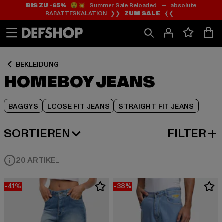
BIS ZU -65%
😲💥 Summer Sale Reloaded — absolute
Zum
Zum
Zum
RABATTESKALATION ❯❯
ZUM SALE
❮❮
Inhalt
Fußzeile
Produktraster
springen
springen
springen
BEKLEIDUNG
HOMEBOY JEANS
BAGGYS
LOOSE FIT JEANS
STRAIGHT FIT JEANS
SORTIEREN
FILTER
BELIEBTESTE
20 ARTIKEL
-41%
-38%