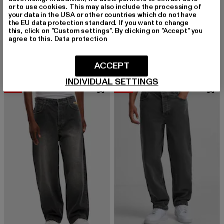
or to use cookies. This may also include the processing of
your data in the USA or other countries which do not have
HOMEBOY
the EU data protection standard. If you want to change
x-tra MONSTER GOTHIC
HOMEBOY
this, click on "Custom settings". By clicking on "Accept" you
Derzeitiger Preis: 68,19 EUR
Aktionspreis:
68,19 EUR
109,99 EUR
X-Tra Monster
agree to this.
Data protection
Derzeitiger Preis: 61,99 EUR
Aktionspreis: 99,99 EUR
61,99 EUR
99,99 EUR
ACCEPT
INDIVIDUAL SETTINGS
-41%
-40%