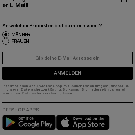
er E-Mail!
An welchen Produkten bist du interessiert?
MÄNNER
FRAUEN
E-MAIL
ANMELDEN
Informationen dazu, wie DefShop mit Deinen Daten umgeht, findest Du
in unserer Datenschutzerklärung. Du kannst Dich jederzeit kostenfei
abmelden.
Datenschutzerklärung lesen.
Play market
App store