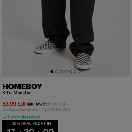
HOMEBOY
X-Tra Monster
Derzeitiger Preis: 53,99 EUR
53,99 EUR
Aktionspreis: 89,99 EUR
inkl. MwSt.
89,99 EUR
30-Tage-Bestpreis**: 53,09 EUR
(-2%)
Sofort lieferbar!
-40% DEAL ENDET IN