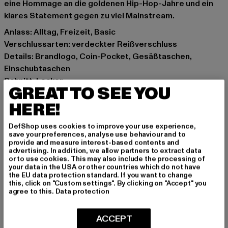
eine Hommage an die goldenen Hip-Hop-Jahre und ein
klares Statement gegen zu viel Mainstream.
Anlass: Alltag, Freizeit, Basic
Verschlussarten: verdeckter Reißverschluss
Details: Brandlogo, Coin-Pocket, Gesäßtaschen,
Einschubtaschen
Schnitt: Locker
GREAT TO SEE YOU
Marke: Homeboy
HERE!
Kat.: Baggys
Farbe: schwarz
DefShop uses cookies to improve your use experience,
Hersteller Farbe: black
save your preferences, analyse use behaviour and to
Materialzusammensetzung: 97% Baumwolle, 3%
provide and measure interest-based contents and
advertising. In addition, we allow partners to extract data
Elasthan
or to use cookies. This may also include the processing of
Art.Nr: 01PA1400-00007
your data in the USA or other countries which do not have
the EU data protection standard. If you want to change
this, click on "Custom settings". By clicking on "Accept" you
Hersteller: License to Thrill GmbH |
service@homeboy.eu
agree to this.
Data protection
Max-Planck-Straße 2 | 63150 Heusenstamm | DE
ACCEPT