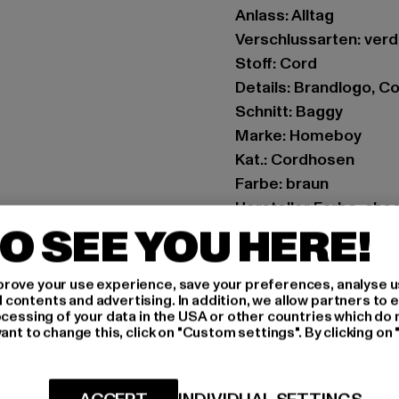
Anlass: Alltag
Verschlussarten: ver
Stoff: Cord
Details: Brandlogo, 
Schnitt: Baggy
Marke: Homeboy
Kat.: Cordhosen
Farbe: braun
Hersteller Farbe: cho
O SEE YOU HERE!
Materialzusammense
Art.Nr: 01PA0301-143
rove your use experience, save your preferences, analyse u
ontents and advertising. In addition, we allow partners to e
Hersteller: License to
ocessing of your data in the USA or other countries which do 
Max-Planck-Straße 2 
ant to change this, click on "Custom settings". By clicking on 
GRÖSSE 