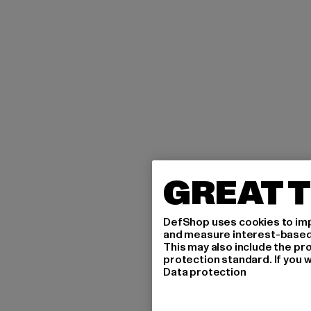
GREAT T
DefShop uses cookies to imp
and measure interest-based c
This may also include the pr
protection standard. If you w
Data protection