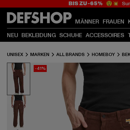
BIS ZU -65%
😲💥 Sum
MÄNNER
FRAUEN
NEU
BEKLEIDUNG
SCHUHE
ACCESSOIRES
UNISEX
MARKEN
ALL BRANDS
HOMEBOY
BE
-41%