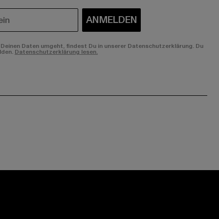
ANMELDEN
Deinen Daten umgeht, findest Du in unserer Datenschutzerklärung. Du
lden.
Datenschutzerklärung lesen.