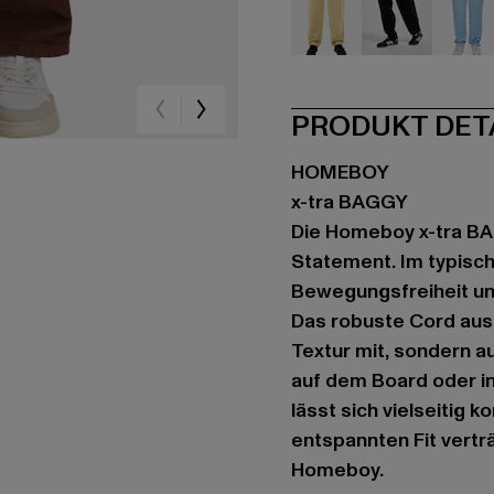
beige
schwarz
bla
PRODUKT DET
HOMEBOY
x-tra BAGGY
Die Homeboy x-tra BA
Statement. Im typisch
Bewegungsfreiheit und
Das robuste Cord aus
Textur mit, sondern au
auf dem Board oder in
lässt sich vielseitig 
entspannten Fit vert
Homeboy.