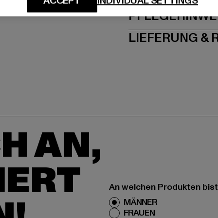
ACCEPT
INDIVIDUAL SETTINGS
PFLEGEHINWE
LIEFERUNG &
H AN,
IERT
An welchen Produkten bist
N!
MÄNNER
FRAUEN