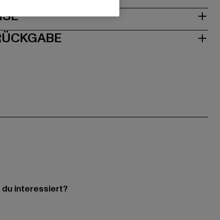
ISE
 RÜCKGABE
 du interessiert?