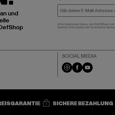
E-MAIL
 an und
elle
Informationen dazu, wie DefShop mit 
 DefShop
kannst Dich jederzeit kostenfei abme
e
Instagram
Facebook
YouTube
REISGARANTIE
SICHERE BEZAHLUNG