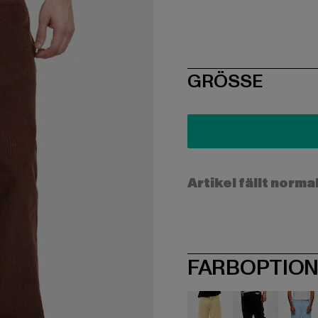
SIZE
GRÖSSE
Artikel fällt norma
FARBOPTIO