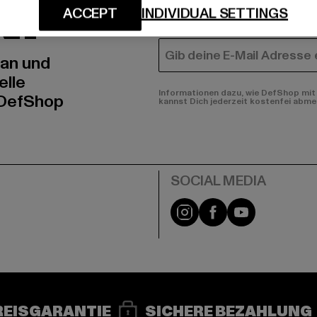
N!
MÄNNER
ACCEPT
INDIVIDUAL SETTINGS
FRAUEN
E-MAIL
 an und
elle
Informationen dazu, wie DefShop mit 
 DefShop
kannst Dich jederzeit kostenfei abme
e
Instagram
Facebook
YouTube
REISGARANTIE
SICHERE BEZAHLUNG