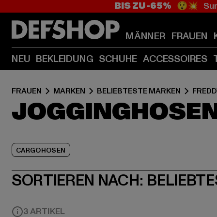
BIS ZU -65%
😲💥 Sum
MÄNNER
FRAUEN
NEU
BEKLEIDUNG
SCHUHE
ACCESSOIRES
FRAUEN
MARKEN
BELIEBTESTE MARKEN
FREDD
JOGGINGHOSEN 
CARGOHOSEN
SORTIEREN NACH:
BELIEBTE
3 ARTIKEL