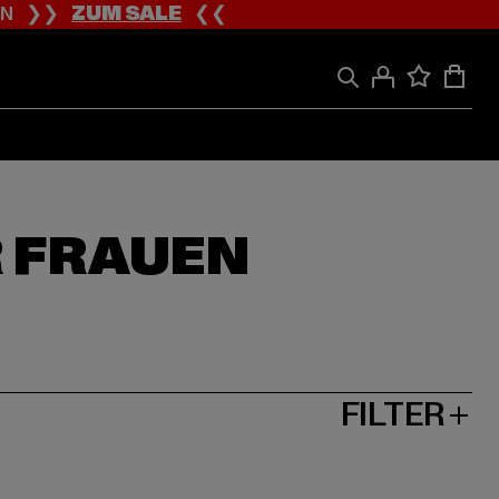
ION ❯❯
ZUM SALE
❮❮
 FRAUEN
FILTER