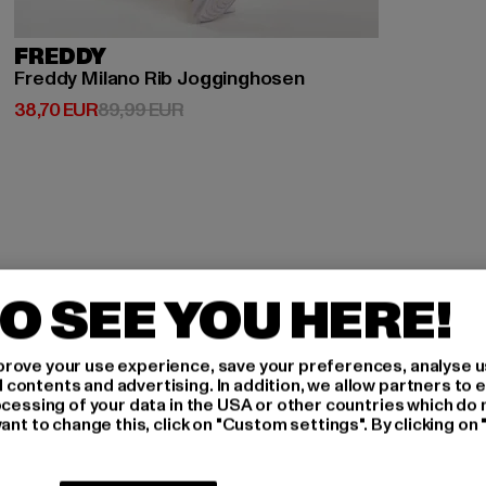
FREDDY
Freddy Milano Rib Jogginghosen
Derzeitiger Preis: 38,70 EUR
Aktionspreis: 89,99 EUR
38,70 EUR
89,99 EUR
O SEE YOU HERE!
H AN,
rove your use experience, save your preferences, analyse u
ontents and advertising. In addition, we allow partners to e
IERT
ocessing of your data in the USA or other countries which do 
ant to change this, click on "Custom settings". By clicking on 
An welchen Produkten bist