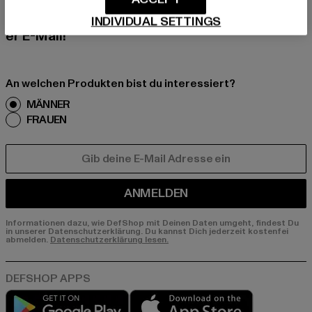
erhalte künftig Informationen über aktuelle Tre
nds, Angebote und Gutscheine von DefShop p
INDIVIDUAL SETTINGS
er E-Mail!
An welchen Produkten bist du interessiert?
MÄNNER
FRAUEN
E-MAIL
ANMELDEN
Informationen dazu, wie DefShop mit Deinen Daten umgeht, findest Du
in unserer Datenschutzerklärung. Du kannst Dich jederzeit kostenfei
abmelden.
Datenschutzerklärung lesen.
Play market
App store