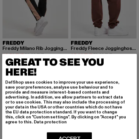
FREDDY
FREDDY
Freddy Milano Rib Jogginghosen
Freddy Fleece Jogginghosen
Derzeitiger Preis: 38,70 EUR
Aktionspreis: 89,99 EUR
Derzeitiger Preis: 35,20 EUR
Aktionspreis:
38,70 EUR
89,99 EUR
35,20 EUR
79,99 EUR
GREAT TO SEE YOU
HERE!
DefShop uses cookies to improve your use experience,
save your preferences, analyse use behaviour and to
provide and measure interest-based contents and
MELDE DICH AN, UM
advertising. In addition, we allow partners to extract data
or to use cookies. This may also include the processing of
INSPIRIERT ZU BLEI
your data in the USA or other countries which do not have
the EU data protection standard. If you want to change
this, click on "Custom settings". By clicking on "Accept" you
BEN!
agree to this.
Data protection
Melde dich hier für unseren Newsletter an und
ACCEPT