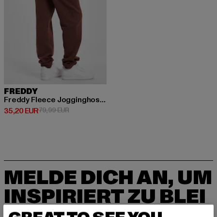
FREDDY
Freddy Fleece Jogginghosen
Derzeitiger Preis: 35,20 EUR
Aktionspreis: 79,99 EUR
35,20 EUR
79,99 EUR
MELDE DICH AN, UM
INSPIRIERT ZU BLEI
BEN!