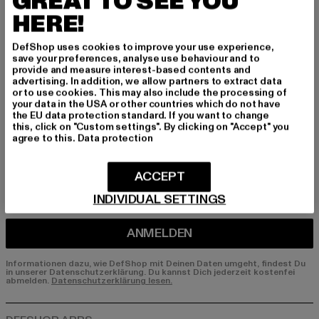
GREAT TO SEE YOU
HERE!
Melde dich hier für unseren Newsletter an und
erhalte künftig Informationen über aktuelle Tre
DefShop uses cookies to improve your use experience,
nds, Angebote und Gutscheine von DefShop p
save your preferences, analyse use behaviour and to
er E-Mail!
provide and measure interest-based contents and
advertising. In addition, we allow partners to extract data
or to use cookies. This may also include the processing of
your data in the USA or other countries which do not have
the EU data protection standard. If you want to change
An welchen Produkten bist du interessiert?
this, click on "Custom settings". By clicking on "Accept" you
agree to this.
Data protection
MÄNNER
FRAUEN
ACCEPT
INDIVIDUAL SETTINGS
E-MAIL
ANMELDEN
Informationen dazu, wie DefShop mit Deinen Daten umgeht, findest Du
in unserer Datenschutzerklärung. Du kannst Dich jederzeit kostenfei
abmelden.
Datenschutzerklärung lesen.