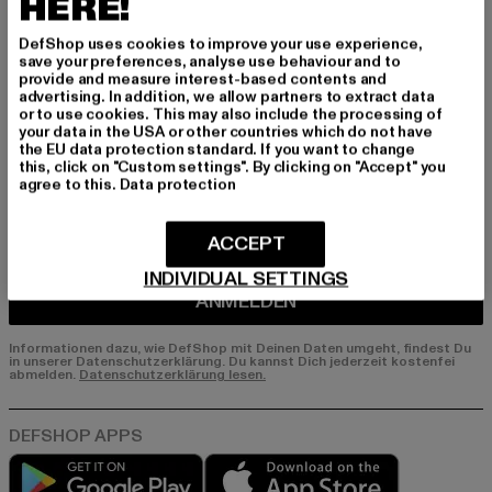
HERE!
erhalte künftig Informationen über aktuelle Tre
nds, Angebote und Gutscheine von DefShop p
DefShop uses cookies to improve your use experience,
er E-Mail!
save your preferences, analyse use behaviour and to
provide and measure interest-based contents and
advertising. In addition, we allow partners to extract data
or to use cookies. This may also include the processing of
An welchen Produkten bist du interessiert?
your data in the USA or other countries which do not have
the EU data protection standard. If you want to change
MÄNNER
this, click on "Custom settings". By clicking on "Accept" you
agree to this.
Data protection
FRAUEN
ACCEPT
E-MAIL
INDIVIDUAL SETTINGS
ANMELDEN
Informationen dazu, wie DefShop mit Deinen Daten umgeht, findest Du
in unserer Datenschutzerklärung. Du kannst Dich jederzeit kostenfei
abmelden.
Datenschutzerklärung lesen.
Play market
App store