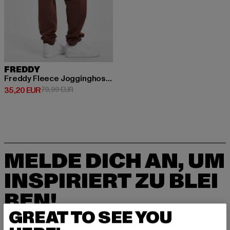
FREDDY
Freddy Fleece Jogginghosen
Derzeitiger Preis: 35,20 EUR
Aktionspreis: 79,99 EUR
35,20 EUR
79,99 EUR
MELDE DICH AN, UM
INSPIRIERT ZU BLEI
BEN!
GREAT TO SEE YOU
Melde dich hier für unseren Newsletter an und