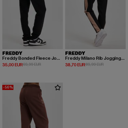
FREDDY
FREDDY
Freddy Bonded Fleece Jogginghosen
Freddy Milano Rib Jogginghosen
Derzeitiger Preis: 35,00 EUR
Aktionspreis: 69,99 EUR
Derzeitiger Preis: 38,70 EUR
Aktionspreis:
35,00 EUR
69,99 EUR
38,70 EUR
89,99 EUR
-56%