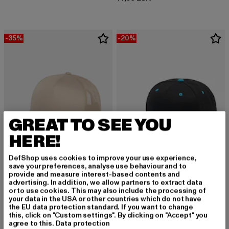
-35%
-20%
GREAT TO SEE YOU
HERE!
DefShop uses cookies to improve your use experience,
save your preferences, analyse use behaviour and to
provide and measure interest-based contents and
FLEXFIT
FLEXFIT
advertising. In addition, we allow partners to extract data
Retro
Classic Two Tone
or to use cookies. This may also include the processing of
your data in the USA or other countries which do not have
Derzeitiger Preis: 12,99 EUR
Aktionspreis: 19,99 EUR
Derzeitiger Preis: 15,99 EUR
Aktionspreis: 
12,99 EUR
19,99 EUR
15,99 EUR
19,99 EUR
the EU data protection standard. If you want to change
this, click on "Custom settings". By clicking on "Accept" you
agree to this.
Data protection