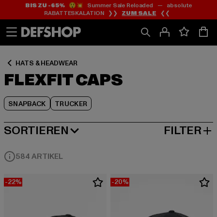
BIS ZU -65%
😲💥 Summer Sale Reloaded — absolute
Zum
Zum
Zum
RABATTESKALATION ❯❯
ZUM SALE
❮❮
Inhalt
Fußzeile
Produktraster
springen
springen
springen
HATS & HEADWEAR
FLEXFIT CAPS
SNAPBACK
TRUCKER
SORTIEREN
FILTER
BELIEBTESTE
584 ARTIKEL
-22%
-20%