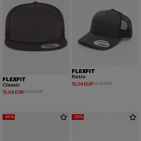
FLEXFIT
Retro
FLEXFIT
Derzeitiger Preis: 13,04 EUR
Aktionspreis: 
13,04 EUR
14,99 EUR
Classic
Derzeitiger Preis: 13,04 EUR
Aktionspreis: 14,99 EUR
13,04 EUR
14,99 EUR
-40%
-33%