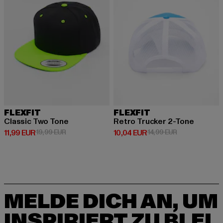
FLEXFIT
FLEXFIT
Classic Two Tone
Retro Trucker 2-Tone
Derzeitiger Preis: 11,99 EUR
Aktionspreis: 19,99 EUR
Derzeitiger Preis: 10,04 EUR
Aktionspreis: 
11,99 EUR
19,99 EUR
10,04 EUR
14,99 EUR
MELDE DICH AN, UM
INSPIRIERT ZU BLEI