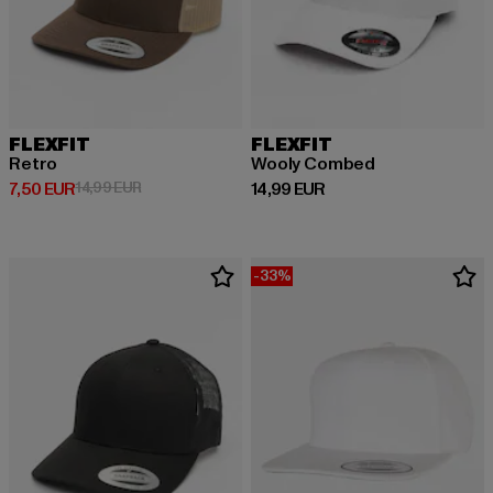
FLEXFIT
FLEXFIT
Retro
Wooly Combed
Derzeitiger Preis: 7,50 EUR
Aktionspreis: 14,99 EUR
Derzeitiger Preis: 14,99 EUR
7,50 EUR
14,99 EUR
14,99 EUR
-33%