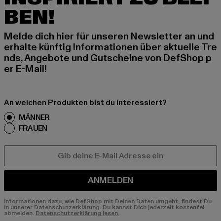
BEN!
Melde dich hier für unseren Newsletter an und
erhalte künftig Informationen über aktuelle Tre
nds, Angebote und Gutscheine von DefShop p
er E-Mail!
An welchen Produkten bist du interessiert?
MÄNNER
FRAUEN
E-MAIL
ANMELDEN
Informationen dazu, wie DefShop mit Deinen Daten umgeht, findest Du
in unserer Datenschutzerklärung. Du kannst Dich jederzeit kostenfei
abmelden.
Datenschutzerklärung lesen.