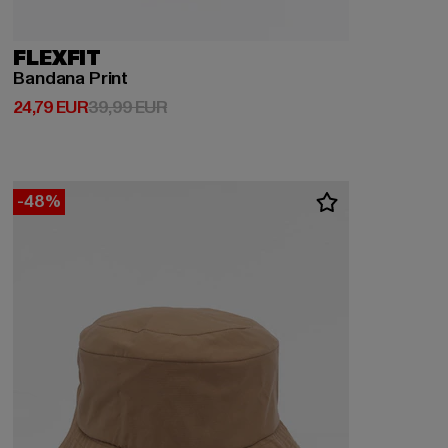
FLEXFIT
Bandana Print
Derzeitiger Preis: 24,79 EUR
Aktionspreis: 39,99 EUR
24,79 EUR
39,99 EUR
-48%