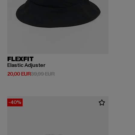
FLEXFIT
Elastic Adjuster
Derzeitiger Preis: 20,00 EUR
Aktionspreis: 39,99 EUR
20,00 EUR
39,99 EUR
-40%