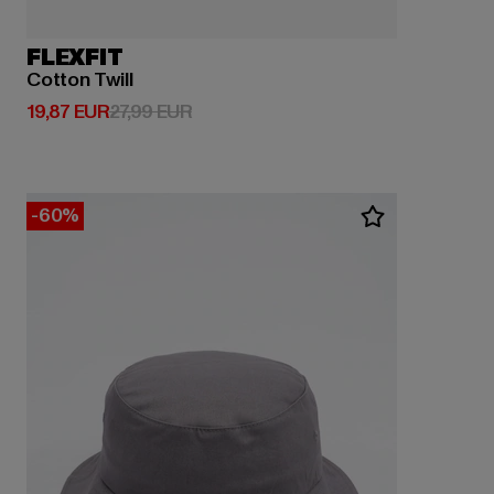
FLEXFIT
Cotton Twill
Derzeitiger Preis: 19,87 EUR
Aktionspreis: 27,99 EUR
19,87 EUR
27,99 EUR
-60%