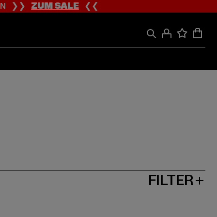
ION ❯❯
ZUM SALE
❮❮
FILTER