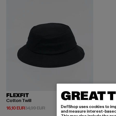
GREAT T
FLEXFIT
Cotton Twill
DefShop uses cookies to imp
Derzeitiger Preis: 16,10 EUR
Aktionspreis: 34,99 EUR
16,10 EUR
34,99 EUR
and measure interest-based c
This may also include the pr