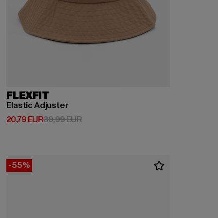
FLEXFIT
Elastic Adjuster
Derzeitiger Preis: 20,79 EUR
Aktionspreis: 39,99 EUR
20,79 EUR
39,99 EUR
-55%