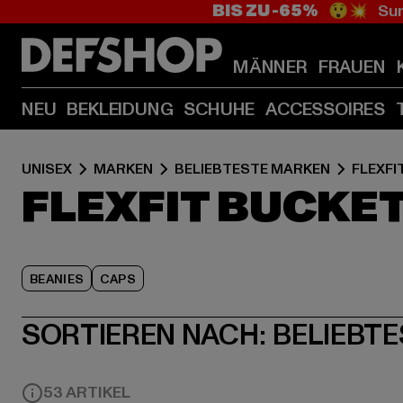
BIS ZU -65%
😲💥 Sum
MÄNNER
FRAUEN
NEU
BEKLEIDUNG
SCHUHE
ACCESSOIRES
UNISEX
MARKEN
BELIEBTESTE MARKEN
FLEXFI
FLEXFIT BUCKE
BEANIES
CAPS
SORTIEREN NACH:
BELIEBTE
53 ARTIKEL