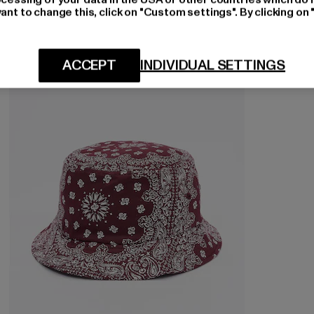
ant to change this, click on "Custom settings". By clicking on 
-38%
ACCEPT
INDIVIDUAL SETTINGS