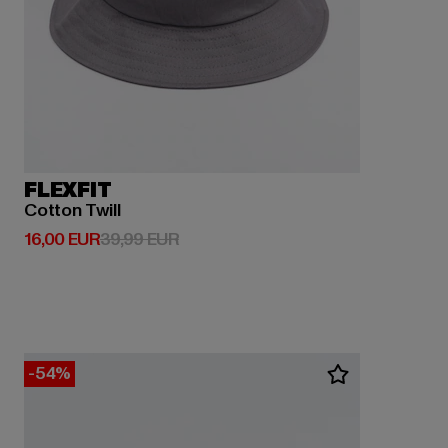
FLEXFIT
Cotton Twill
Derzeitiger Preis: 16,00 EUR
Aktionspreis: 39,99 EUR
16,00 EUR
39,99 EUR
-54%