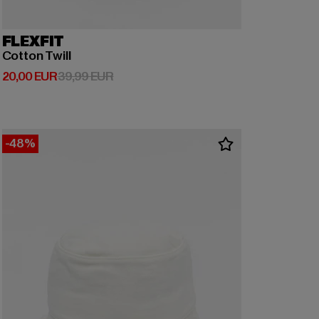
FLEXFIT
Cotton Twill
Derzeitiger Preis: 20,00 EUR
Aktionspreis: 39,99 EUR
20,00 EUR
39,99 EUR
-48%