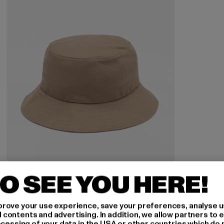
O SEE YOU HERE!
FLEXFIT
Cotton Twill
rove your use experience, save your preferences, analyse u
Derzeitiger Preis: 16,10 EUR
Aktionspreis: 34,99 EUR
16,10 EUR
34,99 EUR
ontents and advertising. In addition, we allow partners to e
ocessing of your data in the USA or other countries which do 