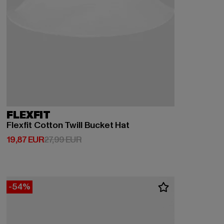
FLEXFIT
Flexfit Cotton Twill Bucket Hat
Derzeitiger Preis: 19,87 EUR
Aktionspreis: 27,99 EUR
19,87 EUR
27,99 EUR
-54%