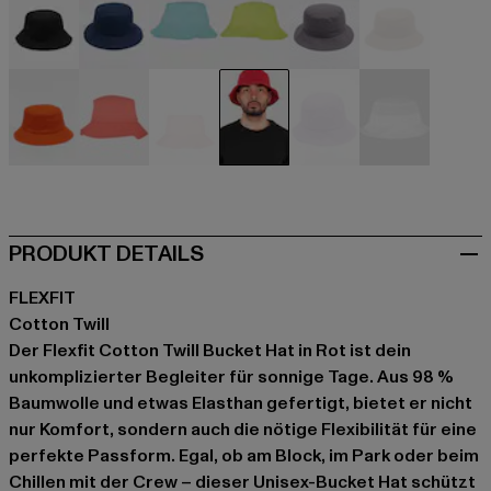
schwarz
blau
blau
grün
grau
khaki
orange
orange
pink
rot
violet
weiß
PRODUKT DETAILS
FLEXFIT
Cotton Twill
Der Flexfit Cotton Twill Bucket Hat in Rot ist dein
unkomplizierter Begleiter für sonnige Tage. Aus 98 %
Baumwolle und etwas Elasthan gefertigt, bietet er nicht
nur Komfort, sondern auch die nötige Flexibilität für eine
perfekte Passform. Egal, ob am Block, im Park oder beim
Chillen mit der Crew – dieser Unisex-Bucket Hat schützt