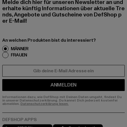
Melde dich hier für unseren Newsletter an und
erhalte künftig Informationen über aktuelle Tre
nds, Angebote und Gutscheine von DefShop p
er E-Mail!
An welchen Produkten bist du interessiert?
MÄNNER
FRAUEN
E-MAIL
ANMELDEN
Informationen dazu, wie DefShop mit Deinen Daten umgeht, findest Du
in unserer Datenschutzerklärung. Du kannst Dich jederzeit kostenfei
abmelden.
Datenschutzerklärung lesen.