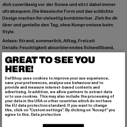
dich zuverlässig vor der Sonne und sitzt dabei immer
ultrabequem. Die klassische Form und das schlichte
Design machen ihn vielseitig kombinierbar. Zieh ihn dir
über und genieße den Tag, ohne Kompromisse beim
Style.
Anlass: Strand, sommerlich, Alltag, Freizeit
Details: Feuchtigkeit absorbierendes Schweißband,
Gestickte Luftlöcher
GREAT TO SEE YOU
Marke: Flexfit
HERE!
Kat.: Bucket Hats
Farbe: rot
DefShop uses cookies to improve your use experience,
Hersteller Farbe: red
save your preferences, analyse use behaviour and to
provide and measure interest-based contents and
Materialzusammensetzung: 98% Baumwolle, 2%
advertising. In addition, we allow partners to extract data
Elasthan
or to use cookies. This may also include the processing of
your data in the USA or other countries which do not have
Art.Nr: 5003-00199
the EU data protection standard. If you want to change
this, click on "Custom settings". By clicking on "Accept" you
agree to this.
Data protection
Hersteller: TB International GmbH |
info@tbint.de
Dr.-Robert-Murjahn-Straße 7 | 64372 Ober-Ramstadt |