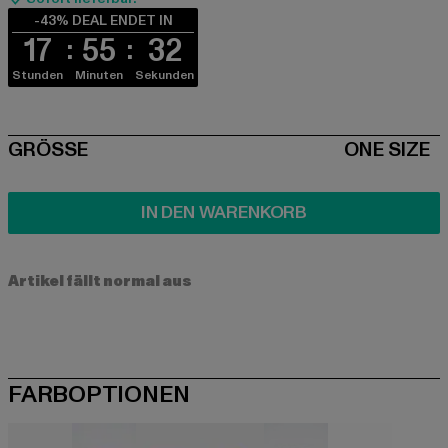
-43% DEAL ENDET IN
17
55
32
Stunden
Minuten
Sekunden
SIZE
GRÖSSE
ONE SIZE
IN DEN WARENKORB
Artikel fällt normal aus
FARBOPTIONEN