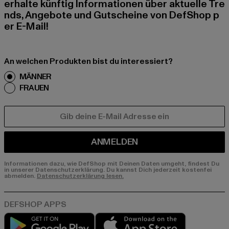
erhalte künftig Informationen über aktuelle Tre
nds, Angebote und Gutscheine von DefShop p
er E-Mail!
An welchen Produkten bist du interessiert?
MÄNNER
FRAUEN
E-MAIL
ANMELDEN
Informationen dazu, wie DefShop mit Deinen Daten umgeht, findest Du
in unserer Datenschutzerklärung. Du kannst Dich jederzeit kostenfei
abmelden.
Datenschutzerklärung lesen.
Play market
App store