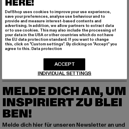
HERE!
DefShop uses cookies to improve your use experience,
save your preferences, analyse use behaviour and to
provide and measure interest-based contents and
advertising. In addition, we allow partners to extract data
or to use cookies. This may also include the processing of
your data in the USA or other countries which do not have
the EU data protection standard. If you want to change
ELLESSE
ELLESSE
this, click on "Custom settings". By clicking on "Accept" you
Azzy
Tiger
agree to this.
Data protection
Derzeitiger Preis: 16,10 EUR
Aktionspreis: 34,99 EUR
Derzeitiger Preis: 22,05 EUR
Aktionspreis:
16,10 EUR
34,99 EUR
22,05 EUR
44,99 EUR
ACCEPT
INDIVIDUAL SETTINGS
MELDE DICH AN, UM
INSPIRIERT ZU BLEI
BEN!
Melde dich hier für unseren Newsletter an und