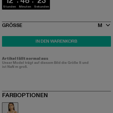
12
48
23
Stunden
Minuten
Sekunden
SIZE
GRÖSSE
M
IN DEN WARENKORB
Artikel fällt normal aus
Unser Model trägt auf diesem Bild die Größe S und
ist NaN m groß.
FARBOPTIONEN