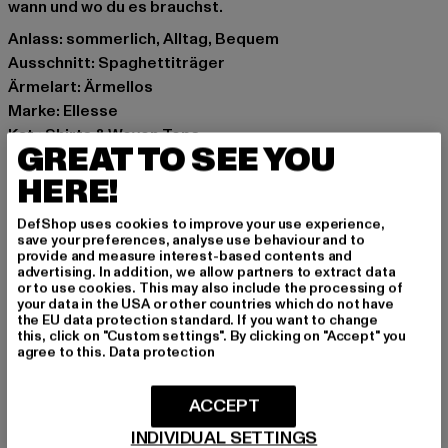
wann und wo du es brauchst.
Anlass: sommerlich, Alltag, Bequem
Ausschnitt: Spaghettiträger
Ärmelart: Ärmellos
Marke: Ellesse
Kat.: Shirts & Woven Tops
GREAT TO SEE YOU
Farbe: blau
HERE!
Hersteller Farbe: light blue
Materialzusammensetzung: 95% Baumwolle, 5%
DefShop uses cookies to improve your use experience,
Elasthan
save your preferences, analyse use behaviour and to
Art.Nr: SGJ11878-01851
provide and measure interest-based contents and
advertising. In addition, we allow partners to extract data
or to use cookies. This may also include the processing of
Hersteller: The Hut.com Ltd. |
your data in the USA or other countries which do not have
the EU data protection standard. If you want to change
feedback@thehutgroup.com
this, click on "Custom settings". By clicking on "Accept" you
7RA Northwich 7RA | CW9 Cheshire | UK
agree to this.
Data protection
ACCEPT
GRÖSSE & PASSFORM
INDIVIDUAL SETTINGS