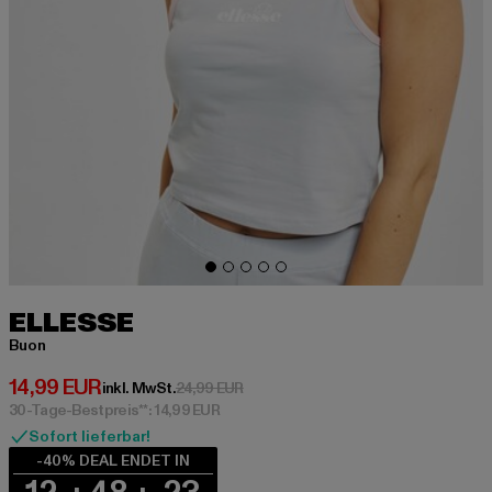
ELLESSE
Buon
Derzeitiger Preis: 14,99 EUR
14,99 EUR
Aktionspreis: 24,99 EUR
inkl. MwSt.
24,99 EUR
30-Tage-Bestpreis**: 14,99 EUR
Sofort lieferbar!
-40% DEAL ENDET IN