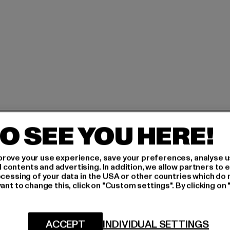
H AN,
O SEE YOU HERE!
rove your use experience, save your preferences, analyse u
IERT
ontents and advertising. In addition, we allow partners to e
ocessing of your data in the USA or other countries which do 
An welchen Produkten bist
ant to change this, click on "Custom settings". By clicking on 
N!
MÄNNER
FRAUEN
ACCEPT
INDIVIDUAL SETTINGS