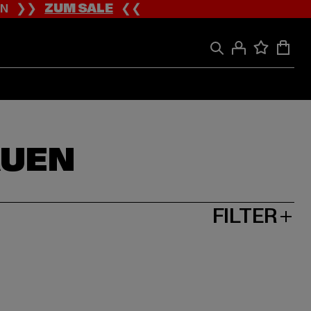
ION ❯❯
ZUM SALE
❮❮
AUEN
FILTER