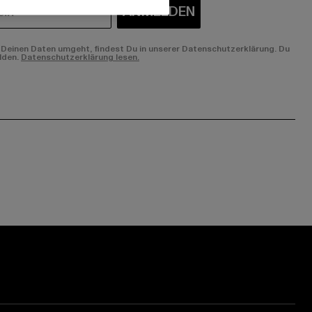
ANMELDEN
Deinen Daten umgeht, findest Du in unserer Datenschutzerklärung. Du
lden.
Datenschutzerklärung lesen.