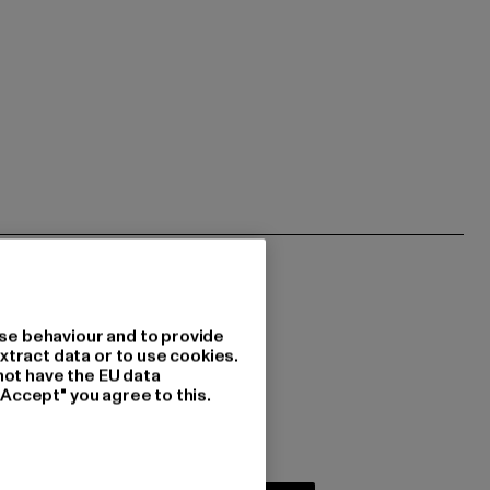
se behaviour and to provide
xtract data or to use cookies.
not have the EU data
 du interessiert?
"Accept" you agree to this.