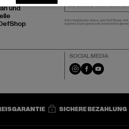
E-MAIL
 an und
elle
Informationen dazu, wie DefShop mit 
 DefShop
kannst Dich jederzeit kostenfei abme
e
Instagram
Facebook
YouTube
REISGARANTIE
SICHERE BEZAHLUNG