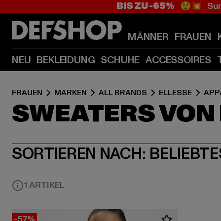
BIS ZU -65%
😲💥 Sum
MÄNNER
FRAUEN
NEU
BEKLEIDUNG
SCHUHE
ACCESSOIRES
FRAUEN
MARKEN
ALL BRANDS
ELLESSE
APP
SWEATERS VON 
SORTIEREN NACH:
BELIEBTE
1 ARTIKEL
-57%