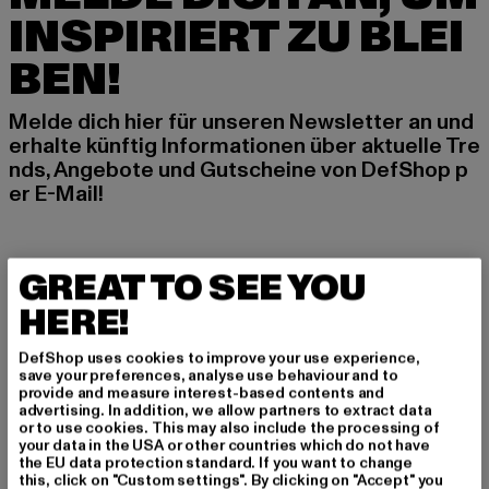
INSPIRIERT ZU BLEI
BEN!
Melde dich hier für unseren Newsletter an und
erhalte künftig Informationen über aktuelle Tre
nds, Angebote und Gutscheine von DefShop p
er E-Mail!
An welchen Produkten bist du interessiert?
GREAT TO SEE YOU
MÄNNER
HERE!
FRAUEN
DefShop uses cookies to improve your use experience,
save your preferences, analyse use behaviour and to
E-MAIL
provide and measure interest-based contents and
advertising. In addition, we allow partners to extract data
or to use cookies. This may also include the processing of
ANMELDEN
your data in the USA or other countries which do not have
the EU data protection standard. If you want to change
this, click on "Custom settings". By clicking on "Accept" you
Informationen dazu, wie DefShop mit Deinen Daten umgeht, findest Du