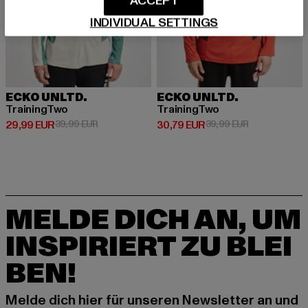
ACCEPT
INDIVIDUAL SETTINGS
ECKO UNLTD.
ECKO UNLTD.
TrainingTwo
TrainingTwo
Derzeitiger Preis: 29,99 EUR
Aktionspreis: 39,99 EUR
Derzeitiger Preis: 30,79 EUR
Aktionspreis:
29,99 EUR
39,99 EUR
30,79 EUR
39,99 EUR
MELDE DICH AN, UM
INSPIRIERT ZU BLEI
BEN!
Melde dich hier für unseren Newsletter an und