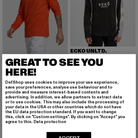
ECKO UNLTD.
TrainingOne
ECKO UNLTD.
GREAT TO SEE YOU
Derzeitiger Preis: 28,79 EUR
Aktionspreis:
28,79 EUR
39,99 EUR
Classy
HERE!
Derzeitiger Preis: 41,24 EUR
Aktionspreis: 54,99 EUR
41,24 EUR
54,99 EUR
DefShop uses cookies to improve your use experience,
save your preferences, analyse use behaviour and to
provide and measure interest-based contents and
-25%
-23%
advertising. In addition, we allow partners to extract data
or to use cookies. This may also include the processing of
your data in the USA or other countries which do not have
the EU data protection standard. If you want to change
this, click on "Custom settings". By clicking on "Accept" you
agree to this.
Data protection