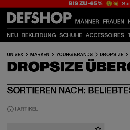
BIS ZU -65%
😲💥 Sum
MÄNNER
FRAUEN
NEU
BEKLEIDUNG
SCHUHE
ACCESSOIRES
UNISEX
MARKEN
YOUNG BRANDS
DROPSIZE
DROPSIZE ÜBE
SORTIEREN NACH:
BELIEBTE
1 ARTIKEL