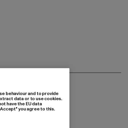
se behaviour and to provide
xtract data or to use cookies.
not have the EU data
"Accept" you agree to this.
 du interessiert?