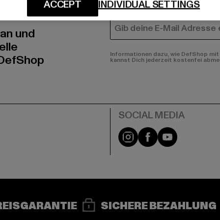
N!
FRAUEN
ACCEPT
INDIVIDUAL SETTINGS
E-MAIL
 an und
elle
Informationen dazu, wie DefShop mit 
 DefShop
kannst Dich jederzeit kostenfei abme
e
Instagram
Facebook
YouTube
REISGARANTIE
SICHERE BEZAHLUNG