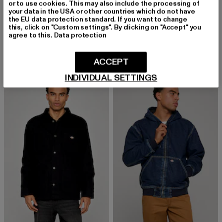
or to use cookies. This may also include the processing of
your data in the USA or other countries which do not have
the EU data protection standard. If you want to change
DICKIES
DICKIES
this, click on "Custom settings". By clicking on "Accept" you
Millerville
Madison
agree to this.
Data protection
Derzeitiger Preis: 55,79 EUR
Aktionspreis: 89,99 EUR
Derzeitiger Preis: 84,99 EUR
55,79 EUR
89,99 EUR
84,99 EUR
ACCEPT
INDIVIDUAL SETTINGS