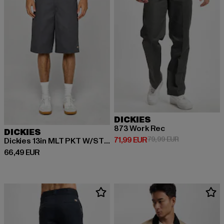
DICKIES
873 Work Rec
DICKIES
Derzeitiger Preis: 71,99 EUR
Aktionspreis: 
71,99 EUR
79,99 EUR
Dickies 13in MLT PKT W/ST Rec Shorts
Derzeitiger Preis: 66,49 EUR
66,49 EUR