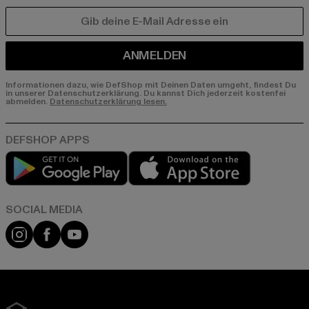
E-MAIL
ANMELDEN
Informationen dazu, wie DefShop mit Deinen Daten umgeht, findest Du
in unserer Datenschutzerklärung. Du kannst Dich jederzeit kostenfei
abmelden.
Datenschutzerklärung lesen.
Play market
App store
Instagram
Facebook
YouTube