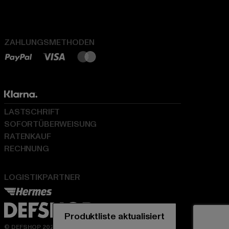
ZAHLUNGSMETHODEN
LASTSCHRIFT
SOFORTÜBERWEISUNG
RATENKAUF
RECHNUNG
LOGISTIKPARTNER
© DEFSHOP 2026. Alle Rechte vorbehalten