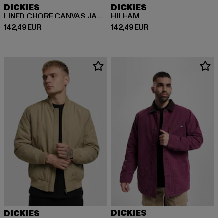
DICKIES
DICKIES
LINED CHORE CANVAS JACKET
HILHAM
Derzeitiger Preis: 142,49 EUR
Derzeitiger Preis: 142,49 EUR
142,49 EUR
142,49 EUR
DICKIES
DICKIES