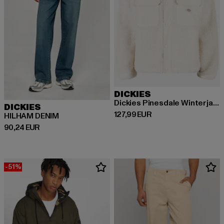
DICKIES
Dickies Pinesdale Winterjacken
DICKIES
Derzeitiger Preis: 127,99 EUR
127,99 EUR
HILHAM DENIM
Derzeitiger Preis: 90,24 EUR
90,24 EUR
-51%