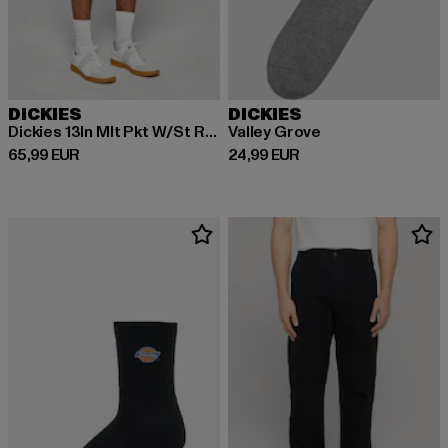
DICKIES
DICKIES
Dickies 13In Mlt Pkt W/St Rec Shorts
Valley Grove
Derzeitiger Preis: 65,99 EUR
Derzeitiger Preis: 24,99 EUR
65,99 EUR
24,99 EUR