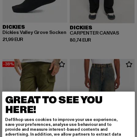
DICKIES
DICKIES
Dickies Valley Grove Socken
CARPENTER CANVAS
Derzeitiger Preis: 21,99 EUR
21,99 EUR
Derzeitiger Preis: 80,74 EUR
80,74 EUR
-38%
GREAT TO SEE YOU
HERE!
DefShop uses cookies to improve your use experience,
save your preferences, analyse use behaviour and to
provide and measure interest-based contents and
advertising. In addition, we allow partners to extract data