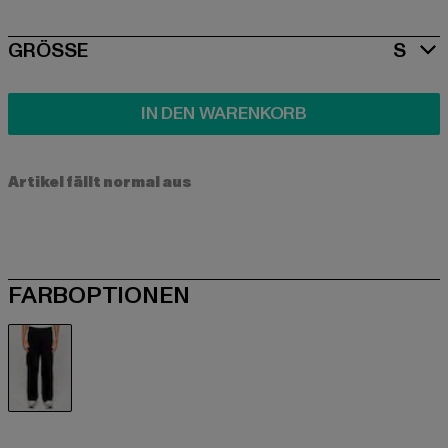
SIZE
GRÖSSE
S
IN DEN WARENKORB
Artikel fällt normal aus
FARBOPTIONEN
schwarz