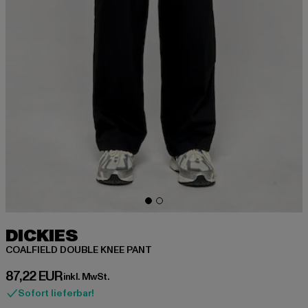
DICKIES
COALFIELD DOUBLE KNEE PANT
Derzeitiger Preis: 87,22 EUR
87,22 EUR
inkl. MwSt.
Sofort lieferbar!