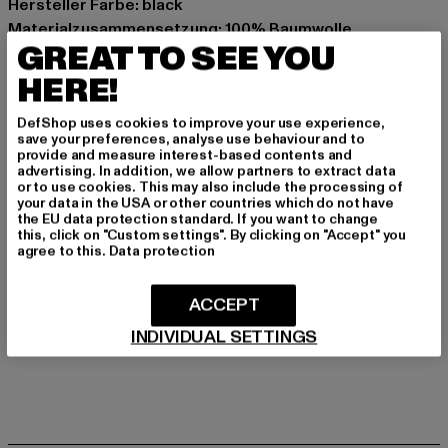
Hersteller Farbe: black
Materialzusammensetzung: 100% Baumwolle
GREAT TO SEE YOU
Art.Nr: DK0A87PJ-00007
HERE!
Hersteller: VF International SAGL |
DefShop uses cookies to improve your use experience,
dickieslife_shop_de@vfc.com
save your preferences, analyse use behaviour and to
Via Laveggio 5 | 6855 Stabio | CH
provide and measure interest-based contents and
advertising. In addition, we allow partners to extract data
or to use cookies. This may also include the processing of
your data in the USA or other countries which do not have
GRÖSSE & PASSFORM
the EU data protection standard. If you want to change
this, click on "Custom settings". By clicking on "Accept" you
agree to this.
Data protection
PFLEGEHINWEISE
ACCEPT
LIEFERUNG & RÜCKGABE
INDIVIDUAL SETTINGS