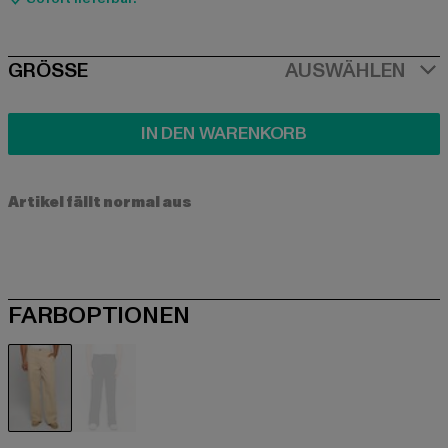
SIZE
GRÖSSE
AUSWÄHLEN
IN DEN WARENKORB
Artikel fällt normal aus
FARBOPTIONEN
beige
schwarz