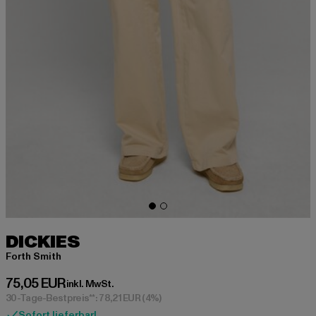
DICKIES
Forth Smith
Derzeitiger Preis: 75,05 EUR
75,05 EUR
inkl. MwSt.
30-Tage-Bestpreis**: 78,21 EUR
(4%)
Sofort lieferbar!