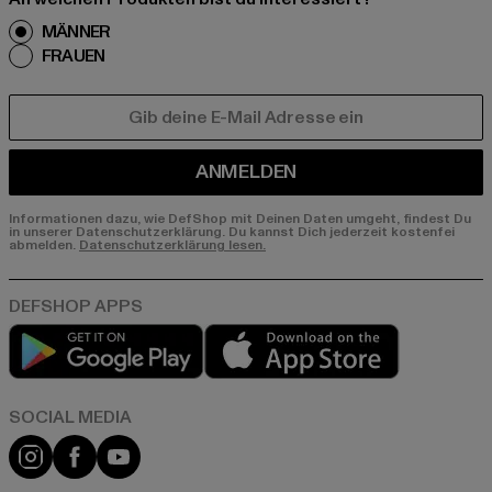
MÄNNER
FRAUEN
E-MAIL
ANMELDEN
Informationen dazu, wie DefShop mit Deinen Daten umgeht, findest Du
in unserer Datenschutzerklärung. Du kannst Dich jederzeit kostenfei
abmelden.
Datenschutzerklärung lesen.
Play market
App store
Instagram
Facebook
YouTube