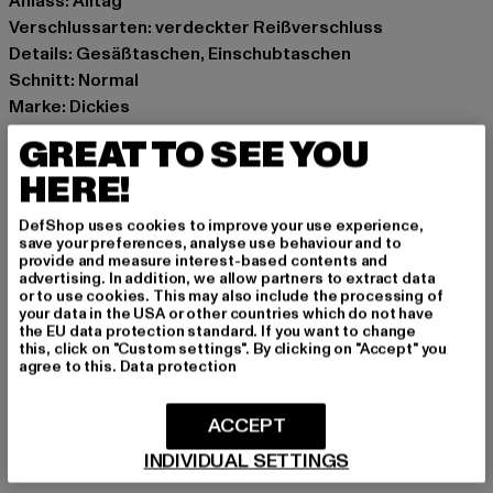
Anlass: Alltag
Verschlussarten: verdeckter Reißverschluss
Details: Gesäßtaschen, Einschubtaschen
Schnitt: Normal
Marke: Dickies
Kat.: Straight Fit Jeans
GREAT TO SEE YOU
Farbe: beige
HERE!
Hersteller Farbe: wood ash
Materialzusammensetzung: 100% Baumwolle
DefShop uses cookies to improve your use experience,
Art.Nr: DK0A87PI-22444
save your preferences, analyse use behaviour and to
provide and measure interest-based contents and
advertising. In addition, we allow partners to extract data
Hersteller: VF International SAGL |
or to use cookies. This may also include the processing of
your data in the USA or other countries which do not have
dickieslife_shop_de@vfc.com
the EU data protection standard. If you want to change
Via Laveggio 5 | 6855 Stabio | CH
this, click on "Custom settings". By clicking on "Accept" you
agree to this.
Data protection
GRÖSSE & PASSFORM
ACCEPT
INDIVIDUAL SETTINGS
PFLEGEHINWEISE