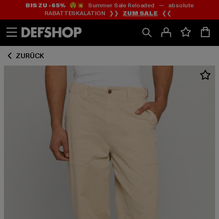
BIS ZU -65%
😲💥 Summer Sale Reloaded — absolute
Zum
Zum
RABATTESKALATION ❯❯
ZUM SALE
❮❮
Inhalt
Fußzeile
springen
springen
ZURÜCK