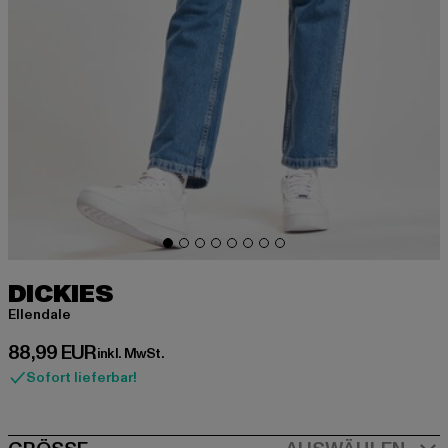
DICKIES
Ellendale
Derzeitiger Preis: 88,99 EUR
88,99 EUR
inkl. MwSt.
Sofort lieferbar!