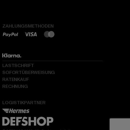
ZAHLUNGSMETHODEN
LASTSCHRIFT
SOFORTÜBERWEISUNG
RATENKAUF
RECHNUNG
LOGISTIKPARTNER