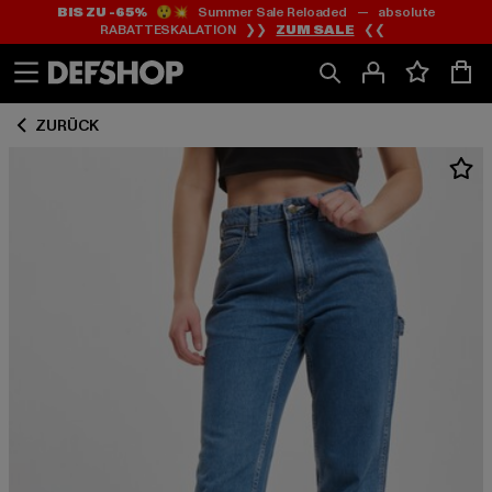
BIS ZU -65%
😲💥 Summer Sale Reloaded — absolute
Zum
Zum
RABATTESKALATION ❯❯
ZUM SALE
❮❮
Inhalt
Fußzeile
springen
springen
ZURÜCK