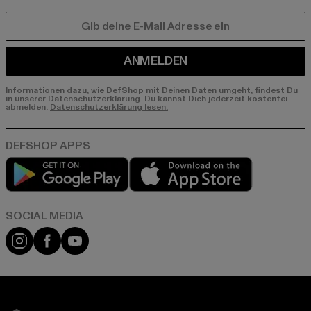
E-MAIL
ANMELDEN
Informationen dazu, wie DefShop mit Deinen Daten umgeht, findest Du
in unserer Datenschutzerklärung. Du kannst Dich jederzeit kostenfei
abmelden.
Datenschutzerklärung lesen.
Play market
App store
Instagram
Facebook
YouTube