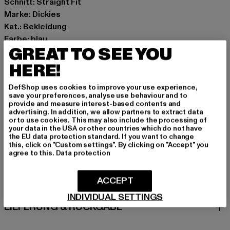
Schnitt: Straight Fit
Marke: Dickies
Kat.: Bekleidung
Farbe: blau
GREAT TO SEE YOU
Hersteller Farbe: classic blue
Materialzusammensetzung: 100% Baumwolle
HERE!
Art.Nr: DK0A4XEK-08233
DefShop uses cookies to improve your use experience,
save your preferences, analyse use behaviour and to
Hersteller: VF International SAGL |
provide and measure interest-based contents and
advertising. In addition, we allow partners to extract data
dickieslife_shop_de@vfc.com
or to use cookies. This may also include the processing of
Via Laveggio 5 | 6855 Stabio | CH
your data in the USA or other countries which do not have
the EU data protection standard. If you want to change
this, click on "Custom settings". By clicking on "Accept" you
agree to this.
Data protection
GRÖSSE & PASSFORM
ACCEPT
PFLEGEHINWEISE
INDIVIDUAL SETTINGS
LIEFERUNG & RÜCKGABE