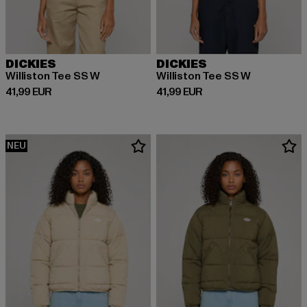
DICKIES
DICKIES
Williston Tee SS W
Williston Tee SS W
Derzeitiger Preis: 41,99 EUR
Derzeitiger Preis: 41,99 EUR
41,99 EUR
41,99 EUR
NEU