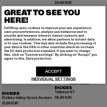
Derzeitiger Preis: 24,99 EUR
24,99 EUR
GREAT TO SEE YOU
HERE!
DefShop uses cookies to improve your use experience,
save your preferences, analyse use behaviour and to
provide and measure interest-based contents and
advertising. In addition, we allow partners to extract data
or to use cookies. This may also include the processing of
your data in the USA or other countries which do not have
the EU data protection standard. If you want to change
this, click on "Custom settings". By clicking on "Accept" you
agree to this.
Data protection
ACCEPT
INDIVIDUAL SETTINGS
DICKIES
Tallasse BT
DICKIES
Derzeitiger Preis: 38,99 EUR
38,99 EUR
Dickies Valley Grove Socken
Derzeitiger Preis: 21,99 EUR
21,99 EUR