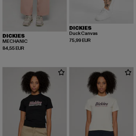
DICKIES
Duck Canvas
DICKIES
Derzeitiger Preis: 75,99 EUR
75,99 EUR
MECHANIC
Derzeitiger Preis: 84,55 EUR
84,55 EUR