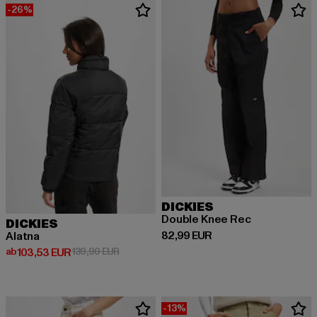
-26%
DICKIES
Double Knee Rec
DICKIES
Derzeitiger Preis: 82,99 EUR
82,99 EUR
Alatna
Derzeitiger Preis: ab 103,53 EUR
Aktionspreis: 139,90 EUR
ab
103,53 EUR
139,90 EUR
-13%