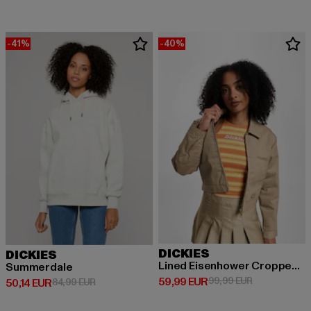
-41%
-40%
DICKIES
DICKIES
Lined Eisenhower Cropped Rec
Summerdale
Derzeitiger Preis: 59,99 EUR
Aktionspreis:
59,99 EUR
99,99 EUR
Derzeitiger Preis: 50,14 EUR
Aktionspreis: 84,99 EUR
50,14 EUR
84,99 EUR