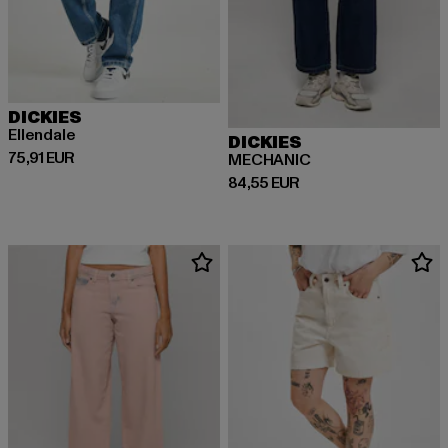
DICKIES
Ellendale
DICKIES
Derzeitiger Preis: 75,91 EUR
75,91 EUR
MECHANIC
Derzeitiger Preis: 84,55 EUR
84,55 EUR