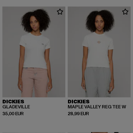
DICKIES
DICKIES
GLADEVILLE
MAPLE VALLEY REG TEE W
Derzeitiger Preis: 35,00 EUR
Derzeitiger Preis: 28,99 EUR
35,00 EUR
28,99 EUR