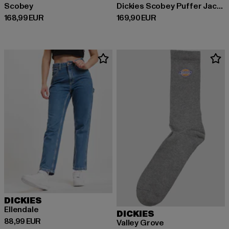
Scobey
Dickies Scobey Puffer Jackets
Derzeitiger Preis: 168,99 EUR
Derzeitiger Preis: 169,90 EUR
168,99 EUR
169,90 EUR
DICKIES
Ellendale
DICKIES
Derzeitiger Preis: 88,99 EUR
88,99 EUR
Valley Grove