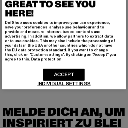
GREAT TO SEE YOU
Hersteller: VF International SAGL |
HERE!
dickieslife_shop_de@vfc.com
Via Laveggio 5 | 6855 Stabio | CH
DefShop uses cookies to improve your use experience,
save your preferences, analyse use behaviour and to
provide and measure interest-based contents and
GRÖSSE & PASSFORM
advertising. In addition, we allow partners to extract data
or to use cookies. This may also include the processing of
your data in the USA or other countries which do not have
PFLEGEHINWEISE
the EU data protection standard. If you want to change
this, click on "Custom settings". By clicking on "Accept" you
agree to this.
Data protection
LIEFERUNG & RÜCKGABE
ACCEPT
INDIVIDUAL SETTINGS
MELDE DICH AN, UM
INSPIRIERT ZU BLEI