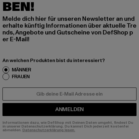
BEN!
Melde dich hier für unseren Newsletter an und
erhalte künftig Informationen über aktuelle Tre
nds, Angebote und Gutscheine von DefShop p
er E-Mail!
An welchen Produkten bist du interessiert?
MÄNNER
FRAUEN
E-MAIL
ANMELDEN
Informationen dazu, wie DefShop mit Deinen Daten umgeht, findest Du
in unserer Datenschutzerklärung. Du kannst Dich jederzeit kostenfei
abmelden.
Datenschutzerklärung lesen.