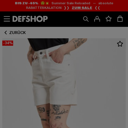
BIS ZU -65%
😲💥 Summer Sale Reloaded — absolute
Zum
Zum
RABATTESKALATION ❯❯
ZUM SALE
❮❮
Inhalt
Fußzeile
springen
springen
ZURÜCK
-34%