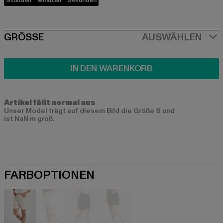
Stunden
Minuten
Sekunden
SIZE
GRÖSSE
AUSWÄHLEN
IN DEN WARENKORB
Artikel fällt normal aus
Unser Model trägt auf diesem Bild die Größe S und
ist NaN m groß.
FARBOPTIONEN