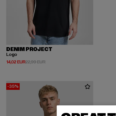
DENIM PROJECT
Logo
Derzeitiger Preis: 14,02 EUR
Aktionspreis: 22,99 EUR
14,02 EUR
22,99 EUR
-35%