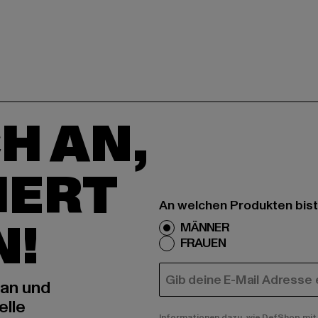
H AN,
IERT
An welchen Produkten bist
N!
MÄNNER
FRAUEN
E-MAIL
 an und
elle
Informationen dazu, wie DefShop mit 