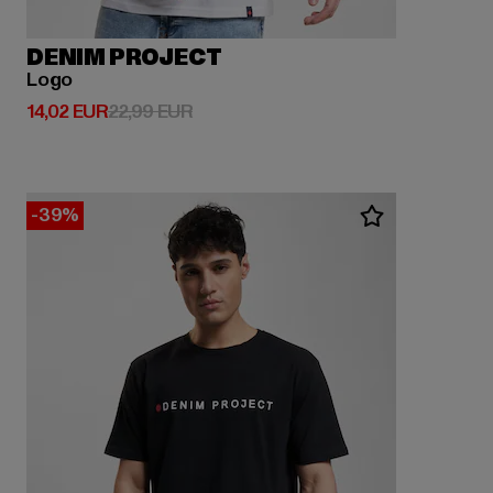
DENIM PROJECT
Logo
Derzeitiger Preis: 14,02 EUR
Aktionspreis: 22,99 EUR
14,02 EUR
22,99 EUR
-39%