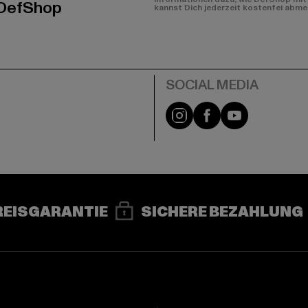
 DefShop
kannst Dich jederzeit kostenfei abme
e
Instagram
Facebook
YouTube
REISGARANTIE
SICHERE BEZAHLUNG