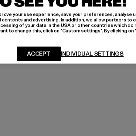
O SEE YOU HERE!
rove your use experience, save your preferences, analyse u
ontents and advertising. In addition, we allow partners to e
ocessing of your data in the USA or other countries which do 
ant to change this, click on "Custom settings". By clicking on 
ACCEPT
INDIVIDUAL SETTINGS