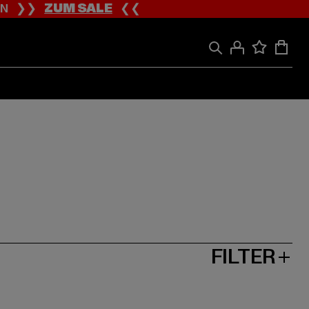
ION ❯❯
ZUM SALE
❮❮
FILTER