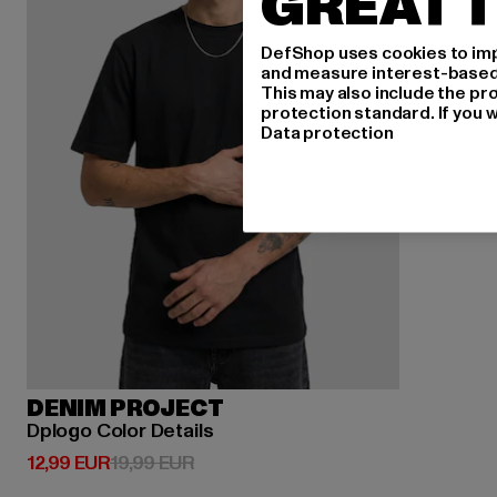
GREAT T
DefShop uses cookies to imp
and measure interest-based c
This may also include the pr
protection standard. If you w
Data protection
DENIM PROJECT
Dplogo Color Details
Derzeitiger Preis: 12,99 EUR
Aktionspreis: 19,99 EUR
12,99 EUR
19,99 EUR