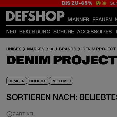
BIS ZU -65%
😲💥 Sum
MÄNNER
FRAUEN
NEU
BEKLEIDUNG
SCHUHE
ACCESSOIRES
UNISEX
MARKEN
ALL BRANDS
DENIM PROJECT
DENIM PROJECT
HEMDEN
HOODIES
PULLOVER
SORTIEREN NACH:
BELIEBTE
7 ARTIKEL