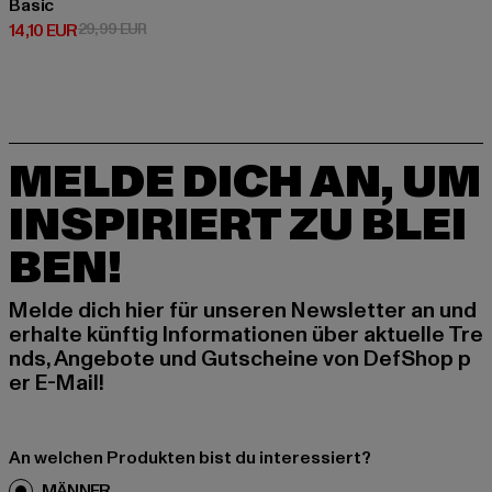
Basic
Derzeitiger Preis: 14,10 EUR
Aktionspreis: 29,99 EUR
14,10 EUR
29,99 EUR
MELDE DICH AN, UM
INSPIRIERT ZU BLEI
BEN!
Melde dich hier für unseren Newsletter an und
erhalte künftig Informationen über aktuelle Tre
nds, Angebote und Gutscheine von DefShop p
er E-Mail!
An welchen Produkten bist du interessiert?
MÄNNER