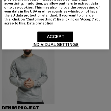
advertising. In addition, we allow partners to extract data
or to use cookies. This may also include the processing of
DENIM PROJECT
DENIM PROJECT
your data in the USA or other countries which do not have
Company
Basic
the EU data protection standard. If you want to change
Derzeitiger Preis: 15,00 EUR
Aktionspreis: 29,99 EUR
Derzeitiger Preis: 18,80 EUR
Aktionspreis: 
15,00 EUR
29,99 EUR
18,80 EUR
39,99 EUR
this, click on "Custom settings". By clicking on "Accept" you
agree to this.
Data protection
ACCEPT
-53%
INDIVIDUAL SETTINGS
DENIM PROJECT