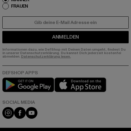
FRAUEN
E-MAIL
ANMELDEN
Informationen dazu, wie DefShop mit Deinen Daten umgeht, findest Du
in unserer Datenschutzerklärung. Du kannst Dich jederzeit kostenfei
abmelden.
Datenschutzerklärung lesen.
Play market
App store
Instagram
Facebook
YouTube