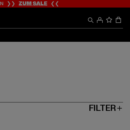
ION ❯❯
ZUM SALE
❮❮
FILTER