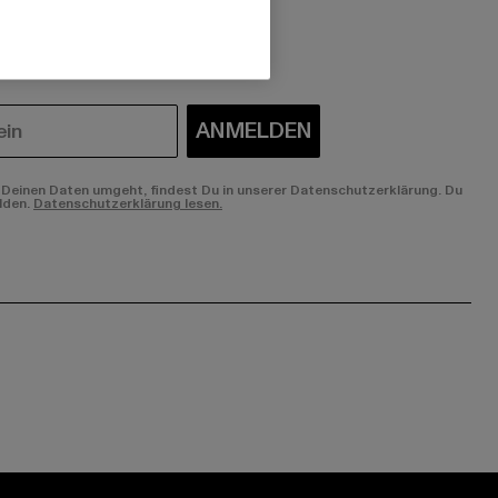
 du interessiert?
ANMELDEN
Deinen Daten umgeht, findest Du in unserer Datenschutzerklärung. Du
lden.
Datenschutzerklärung lesen.