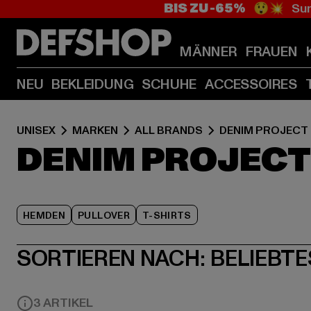
BIS ZU -65%
😲💥 Sum
MÄNNER
FRAUEN
NEU
BEKLEIDUNG
SCHUHE
ACCESSOIRES
UNISEX
MARKEN
ALL BRANDS
DENIM PROJECT
DENIM PROJECT
HEMDEN
PULLOVER
T-SHIRTS
SORTIEREN NACH:
BELIEBTE
3 ARTIKEL