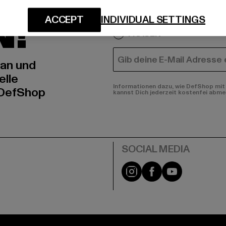
IERT
An welchen Produkten bist
N!
ACCEPT
INDIVIDUAL SETTINGS
MÄNNER
FRAUEN
E-MAIL
 an und
elle
Informationen dazu, wie DefShop mit 
 DefShop
kannst Dich jederzeit kostenfei abme
e
Instagram
Facebook
YouTube