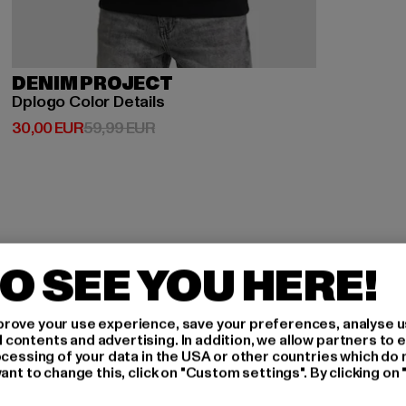
DENIM PROJECT
Dplogo Color Details
Derzeitiger Preis: 30,00 EUR
Aktionspreis: 59,99 EUR
30,00 EUR
59,99 EUR
O SEE YOU HERE!
H AN,
rove your use experience, save your preferences, analyse u
ontents and advertising. In addition, we allow partners to e
ocessing of your data in the USA or other countries which do 
ant to change this, click on "Custom settings". By clicking on 