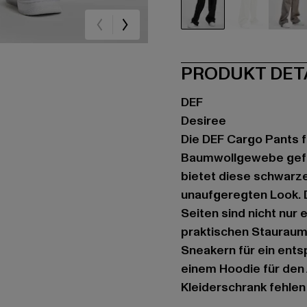
schwarz
grün
gr
PRODUKT DET
DEF
Desiree
Die DEF Cargo Pants f
Baumwollgewebe gefer
bietet diese schwarz
unaufgeregten Look. 
Seiten sind nicht nur 
praktischen Stauraum 
Sneakern für ein ent
einem Hoodie für den A
Kleiderschrank fehlen 