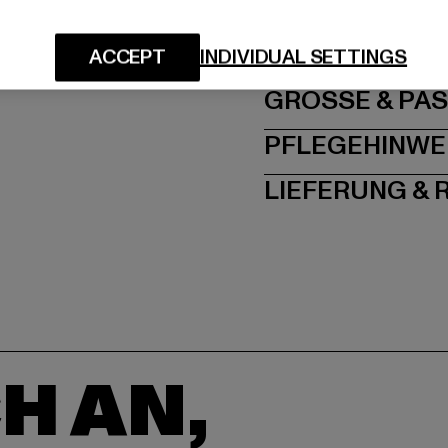
Hersteller: TB Intern
Dr.-Robert-Murjahn-S
ACCEPT
INDIVIDUAL SETTINGS
GRÖSSE 
PFLEGEHINWE
LIEFERUNG &
H AN,