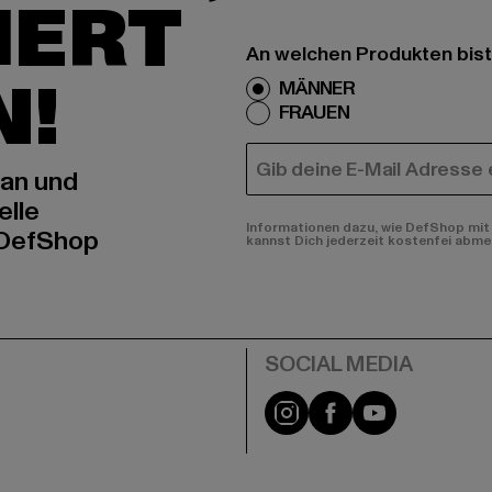
IERT
An welchen Produkten bist
N!
MÄNNER
FRAUEN
E-MAIL
 an und
elle
Informationen dazu, wie DefShop mit 
 DefShop
kannst Dich jederzeit kostenfei abme
e
Instagram
Facebook
YouTube