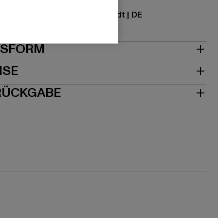
ational GmbH |
info@tbint.de
traße 7 | 64372 Ober-Ramstadt | DE
& PASSFORM
ISE
 RÜCKGABE