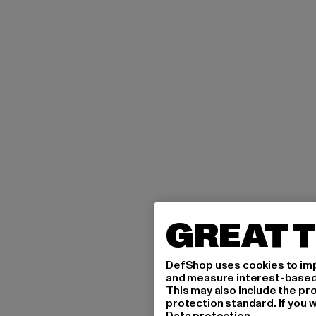
GREAT T
DefShop uses cookies to imp
and measure interest-based c
This may also include the pr
protection standard. If you w
Data protection