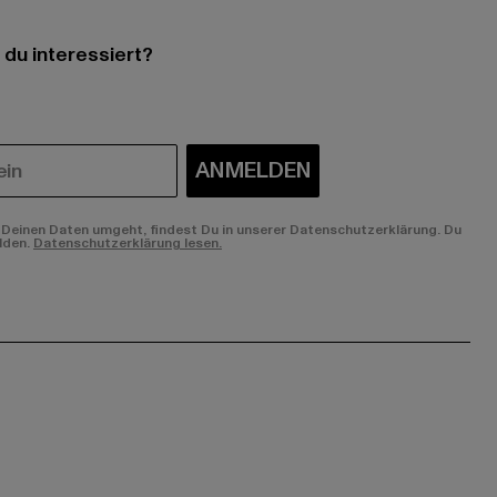
 du interessiert?
ANMELDEN
Deinen Daten umgeht, findest Du in unserer Datenschutzerklärung. Du
lden.
Datenschutzerklärung lesen.