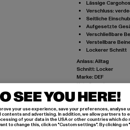
Lässige Cargoho
Verschluss: verd
Seitliche Einsch
Aufgesetzte Ges
Verschließbare B
Verstellbare Bei
Lockerer Schnitt
Anlass: Alltag
Schnitt: Locker
Marke: DEF
Kat.: Cargohosen
O SEE YOU HERE!
Farbe: schwarz
Hersteller Farbe: blac
Materialzusammense
rove your use experience, save your preferences, analyse u
ontents and advertising. In addition, we allow partners to e
Art.Nr: DFLCP044-00
ocessing of your data in the USA or other countries which do 
ant to change this, click on "Custom settings". By clicking on 