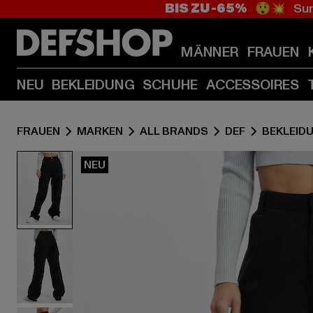
BIS ZU -65%
😲💥 Sum
MÄNNER
FRAUEN
NEU
BEKLEIDUNG
SCHUHE
ACCESSOIRES
FRAUEN
MARKEN
ALL BRANDS
DEF
BEKLEID
NEU