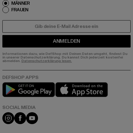
MÄNNER
FRAUEN
E-MAIL
ANMELDEN
Informationen dazu, wie DefShop mit Deinen Daten umgeht, findest Du
in unserer Datenschutzerklärung. Du kannst Dich jederzeit kostenfei
abmelden.
Datenschutzerklärung lesen.
Play market
App store
Instagram
Facebook
YouTube