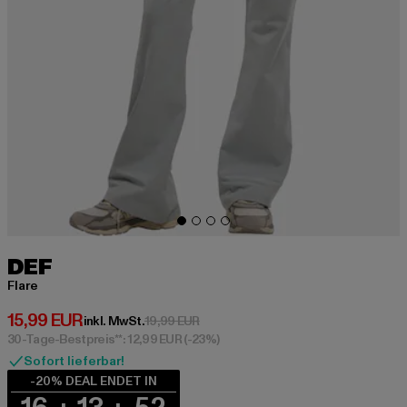
DEF
Flare
Derzeitiger Preis: 15,99 EUR
15,99 EUR
Aktionspreis: 19,99 EUR
inkl. MwSt.
19,99 EUR
30-Tage-Bestpreis**: 12,99 EUR
(-23%)
Sofort lieferbar!
-20% DEAL ENDET IN