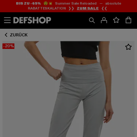
BIS ZU -65%
😲💥 Summer Sale Reloaded — absolute
Zum
Zum
RABATTESKALATION ❯❯
ZUM SALE
❮❮
Inhalt
Fußzeile
springen
springen
ZURÜCK
-20%