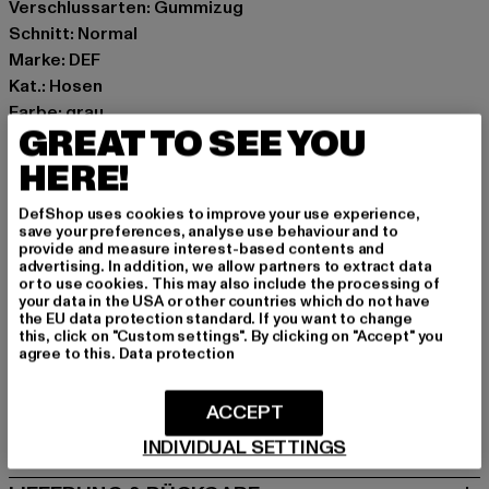
Verschlussarten: Gummizug
Schnitt: Normal
Marke: DEF
Kat.: Hosen
Farbe: grau
GREAT TO SEE YOU
Hersteller Farbe: micro chip
Materialzusammensetzung: 61% Baumwolle, 33%
HERE!
Polyester, 6% Elasthan
DefShop uses cookies to improve your use experience,
Art.Nr: DFLLP064-06515
save your preferences, analyse use behaviour and to
provide and measure interest-based contents and
advertising. In addition, we allow partners to extract data
Hersteller: TB International GmbH |
info@tbint.de
or to use cookies. This may also include the processing of
Dr.-Robert-Murjahn-Straße 7 | 64372 Ober-Ramstadt |
your data in the USA or other countries which do not have
the EU data protection standard. If you want to change
DE
this, click on "Custom settings". By clicking on "Accept" you
agree to this.
Data protection
GRÖSSE & PASSFORM
ACCEPT
PFLEGEHINWEISE
INDIVIDUAL SETTINGS