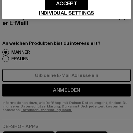
Melde dich hier für unseren Newsletter an und
ACCEPT
erhalte künftig Informationen über aktuelle Tre
INDIVIDUAL SETTINGS
nds, Angebote und Gutscheine von DefShop p
er E-Mail!
An welchen Produkten bist du interessiert?
MÄNNER
FRAUEN
E-MAIL
ANMELDEN
Informationen dazu, wie DefShop mit Deinen Daten umgeht, findest Du
in unserer Datenschutzerklärung. Du kannst Dich jederzeit kostenfei
abmelden.
Datenschutzerklärung lesen.