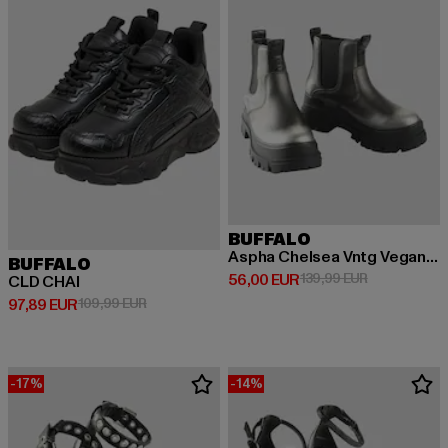
BUFFALO
Aspha Chelsea Vntg Vegan Nappa
BUFFALO
Derzeitiger Preis: 56,00 EUR
Aktionspreis
56,00 EUR
139,99 EUR
CLD CHAI
Derzeitiger Preis: 97,89 EUR
Aktionspreis: 109,99 EUR
97,89 EUR
109,99 EUR
-17%
-14%