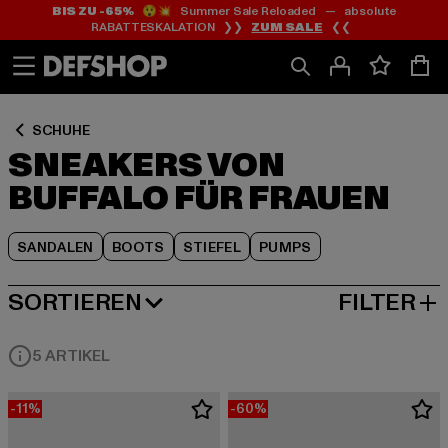
BIS ZU -65%
😲💥 Summer Sale Reloaded — absolute
Zum
Zum
Zum
RABATTESKALATION ❯❯
ZUM SALE
❮❮
Inhalt
Fußzeile
Produktraster
springen
springen
springen
SCHUHE
SNEAKERS VON
BUFFALO FÜR FRAUEN
SANDALEN
BOOTS
STIEFEL
PUMPS
SORTIEREN
FILTER
BELIEBTESTE
5 ARTIKEL
-11%
-60%