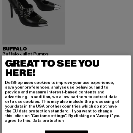
BUFFALO
Buffalo Juliet Pumps
GREAT TO SEE YOU
Derzeitiger Preis: 98,39 EUR
Aktionspreis: 119,99 EUR
98,39 EUR
119,99 EUR
HERE!
DefShop uses cookies to improve your use experience,
save your preferences, analyse use behaviour and to
provide and measure interest-based contents and
MELDE DICH AN, UM
advertising. In addition, we allow partners to extract data
or to use cookies. This may also include the processing of
your data in the USA or other countries which do not have
INSPIRIERT ZU BLEI
the EU data protection standard. If you want to change
this, click on "Custom settings". By clicking on "Accept" you
BEN!
agree to this.
Data protection