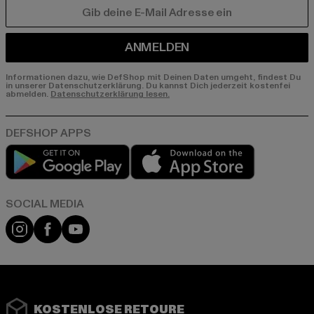
E-MAIL
ANMELDEN
Informationen dazu, wie DefShop mit Deinen Daten umgeht, findest Du
in unserer Datenschutzerklärung. Du kannst Dich jederzeit kostenfei
abmelden.
Datenschutzerklärung lesen.
Play market
App store
Instagram
Facebook
YouTube
KOSTENLOSE RETOURE