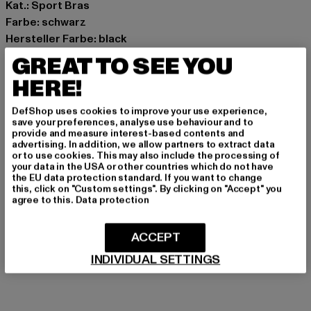
Kat.: Sport Bras
Farbe: schwarz
Hersteller Farbe: black
Materialzusammensetzung: 82% Polyester, 18%
GREAT TO SEE YOU
Elasthan
HERE!
Art.Nr: PD00007691-00007
DefShop uses cookies to improve your use experience,
Hersteller: Urban Styles Agency GmbH & Co. KG |
save your preferences, analyse use behaviour and to
provide and measure interest-based contents and
agentur@urbanstylesagency.com
advertising. In addition, we allow partners to extract data
Schanzenstraße 41 | 51063 Köln | DE
or to use cookies. This may also include the processing of
your data in the USA or other countries which do not have
the EU data protection standard. If you want to change
this, click on "Custom settings". By clicking on "Accept" you
agree to this.
Data protection
GRÖSSE & PASSFORM
PFLEGEHINWEISE
ACCEPT
INDIVIDUAL SETTINGS
LIEFERUNG & RÜCKGABE