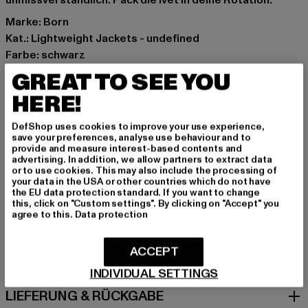
unmissverständlich. Pack die Ivet in deine Rotation.
Marke: Born
Kat.: Lightweight Jackets - undefined
Farbe: schwarz
Hersteller Farbe: black
GREAT TO SEE YOU
Materialzusammensetzung: 75% Polyester, 25%
HERE!
Elasthan
Art.Nr: PD00007701-00007
DefShop uses cookies to improve your use experience,
save your preferences, analyse use behaviour and to
provide and measure interest-based contents and
Hersteller: Urban Styles Agency GmbH & Co. KG |
advertising. In addition, we allow partners to extract data
agentur@urbanstylesagency.com
or to use cookies. This may also include the processing of
your data in the USA or other countries which do not have
Schanzenstraße 41 | 51063 Köln | DE
the EU data protection standard. If you want to change
this, click on "Custom settings". By clicking on "Accept" you
agree to this.
Data protection
GRÖSSE & PASSFORM
ACCEPT
PFLEGEHINWEISE
INDIVIDUAL SETTINGS
LIEFERUNG & RÜCKGABE