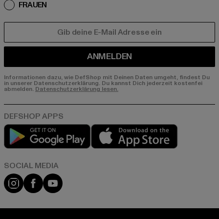
FRAUEN
E-MAIL
ANMELDEN
Informationen dazu, wie DefShop mit Deinen Daten umgeht, findest Du
in unserer Datenschutzerklärung. Du kannst Dich jederzeit kostenfei
abmelden.
Datenschutzerklärung lesen.
Play market
App store
Instagram
Facebook
YouTube