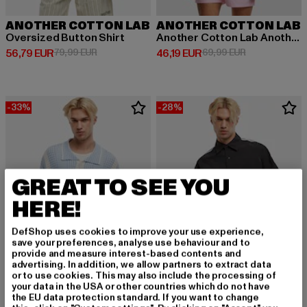
ANOTHER COTTON LAB
ANOTHER COTTON LAB
Oversized Button Shirt
Another Cotton Lab Another Short Sleeve Shirt
Derzeitiger Preis: 56,79 EUR
Aktionspreis: 79,99 EUR
Derzeitiger Preis: 46,19 EUR
Aktionspreis: 
56,79 EUR
79,99 EUR
46,19 EUR
69,99 EUR
-33%
-28%
GREAT TO SEE YOU
HERE!
DefShop uses cookies to improve your use experience,
save your preferences, analyse use behaviour and to
provide and measure interest-based contents and
advertising. In addition, we allow partners to extract data
or to use cookies. This may also include the processing of
your data in the USA or other countries which do not have
the EU data protection standard. If you want to change
ANOTHER COTTON LAB
ANOTHER COTTON LAB