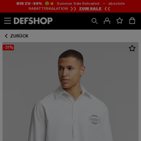
BIS ZU -65%
😲💥 Summer Sale Reloaded — absolute
Zum
Zum
RABATTESKALATION ❯❯
ZUM SALE
❮❮
Inhalt
Fußzeile
springen
springen
ZURÜCK
-31%