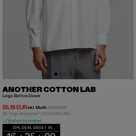
ANOTHER COTTON LAB
Logo Button Down
Derzeitiger Preis: 55,19 EUR
55,19 EUR
Aktionspreis: 79,99 EUR
inkl. MwSt.
79,99 EUR
30-Tage-Bestpreis**: 51,19 EUR
(-8%)
Sofort lieferbar!
-31% DEAL ENDET IN