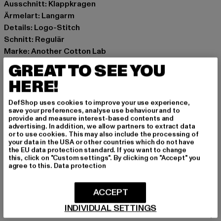
Ausschnitt: Klappkragen
Ärmelart: Langarm
Details: Logo-Stitch
Schnitt: Regulär
Marke: Another Cotton Lab
Kat.: Long Sleeve Shirt
GREAT TO SEE YOU
Farbe: weiß
HERE!
Hersteller Farbe: white
Materialzusammensetzung: 100% Baumwolle
DefShop uses cookies to improve your use experience,
Art.Nr: PD00002349-00220
save your preferences, analyse use behaviour and to
provide and measure interest-based contents and
advertising. In addition, we allow partners to extract data
Hersteller: Urban Styles Agency GmbH & Co. KG |
or to use cookies. This may also include the processing of
your data in the USA or other countries which do not have
agentur@urbanstylesagency.com
the EU data protection standard. If you want to change
Schanzenstraße 41 | 51063 Köln | DE
this, click on "Custom settings". By clicking on "Accept" you
agree to this.
Data protection
GRÖSSE & PASSFORM
ACCEPT
INDIVIDUAL SETTINGS
PFLEGEHINWEISE