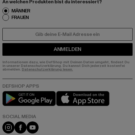
An welchen Produkten bist du interessiert?
MÄNNER
FRAUEN
E-MAIL
ANMELDEN
Informationen dazu, wie DefShop mit Deinen Daten umgeht, findest Du
in unserer Datenschutzerklärung. Du kannst Dich jederzeit kostenfei
abmelden.
Datenschutzerklärung lesen.
Play market
App store
Instagram
Facebook
YouTube