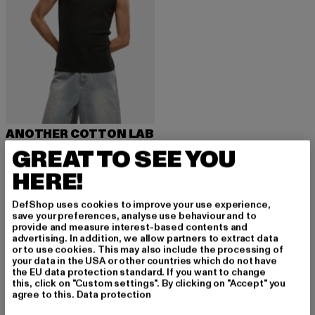
ANOTHER COTTON LAB
Oversized Heavy Rip Tanktop
GREAT TO SEE YOU
Derzeitiger Preis: 29,93 EUR
Aktionspreis: 39,90 EUR
29,93 EUR
39,90 EUR
HERE!
DefShop uses cookies to improve your use experience,
save your preferences, analyse use behaviour and to
provide and measure interest-based contents and
advertising. In addition, we allow partners to extract data
MELDE DICH AN, UM
or to use cookies. This may also include the processing of
your data in the USA or other countries which do not have
the EU data protection standard. If you want to change
INSPIRIERT ZU BLEI
this, click on "Custom settings". By clicking on "Accept" you
agree to this.
Data protection
BEN!