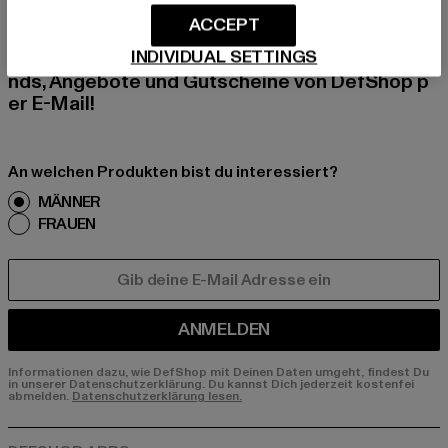
ACCEPT
Melde dich hier für unseren Newsletter an und
INDIVIDUAL SETTINGS
erhalte künftig Informationen über aktuelle Tre
nds, Angebote und Gutscheine von DefShop p
er E-Mail!
An welchen Produkten bist du interessiert?
MÄNNER
FRAUEN
E-MAIL
ANMELDEN
Informationen dazu, wie DefShop mit Deinen Daten umgeht, findest Du
in unserer Datenschutzerklärung. Du kannst Dich jederzeit kostenfei
abmelden.
Datenschutzerklärung lesen.