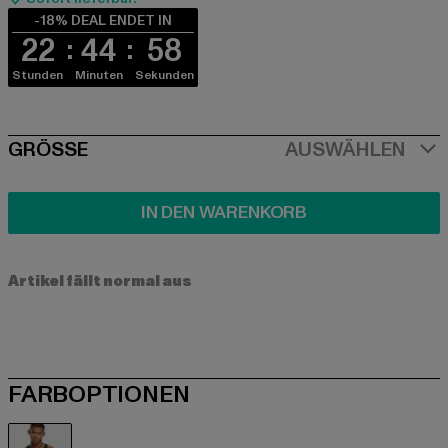
-18% DEAL ENDET IN
22
44
58
Stunden
Minuten
Sekunden
SIZE
GRÖSSE
AUSWÄHLEN
IN DEN WARENKORB
Artikel fällt normal aus
FARBOPTIONEN