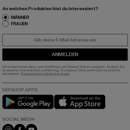
An welchen Produkten bist du interessiert?
MÄNNER
FRAUEN
E-MAIL
ANMELDEN
Informationen dazu, wie DefShop mit Deinen Daten umgeht, findest Du
in unserer Datenschutzerklärung. Du kannst Dich jederzeit kostenfei
abmelden.
Datenschutzerklärung lesen.
Play market
App store
Instagram
Facebook
YouTube