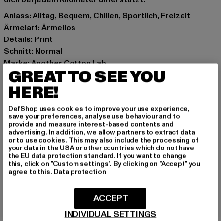
dich bei jedem Kilometer unterstützt.
Anlass: Alltag, Bequem, Chillen, Sportlich, Freizeit
Ärmelart: Ärmellos
Details: Print
Schnitt: Normal
Marke: Another Cotton Lab
GREAT TO SEE YOU
Kat.: Tanks & Camis
Farbe: schwarz
HERE!
Hersteller Farbe: black
DefShop uses cookies to improve your use experience,
Materialzusammensetzung: 100% Polyester
save your preferences, analyse use behaviour and to
Art.Nr: PD00012712-00007
provide and measure interest-based contents and
advertising. In addition, we allow partners to extract data
or to use cookies. This may also include the processing of
Hersteller: Urban Styles Agency GmbH & Co. KG |
your data in the USA or other countries which do not have
the EU data protection standard. If you want to change
agentur@urbanstylesagency.com
this, click on "Custom settings". By clicking on "Accept" you
Schanzenstraße 41 | 51063 Köln | DE
agree to this.
Data protection
ACCEPT
GRÖSSE & PASSFORM
INDIVIDUAL SETTINGS