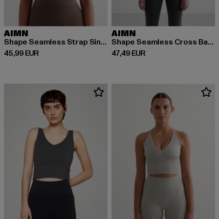
AIMN
AIMN
Shape Seamless Strap Singlet
Shape Seamless Cross Back Bralette
Derzeitiger Preis: 45,99 EUR
Derzeitiger Preis: 47,49 EUR
45,99 EUR
47,49 EUR