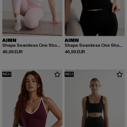
AIMN
AIMN
Shape Seamless One Shoulder Bralette
Shape Seamless One Shoulder Bralette
Derzeitiger Preis: 46,99 EUR
Derzeitiger Preis: 46,99 EUR
46,99 EUR
46,99 EUR
NEU
NEU