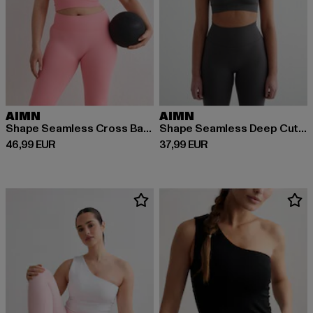
AIMN
AIMN
Shape Seamless Cross Back Bralette
Shape Seamless Deep Cut Bra
Derzeitiger Preis: 46,99 EUR
Derzeitiger Preis: 37,99 EUR
46,99 EUR
37,99 EUR