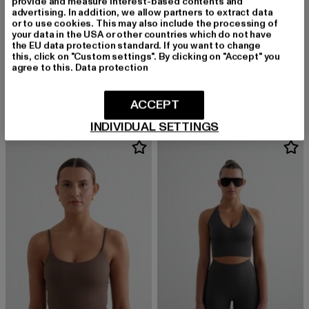
provide and measure interest-based contents and
advertising. In addition, we allow partners to extract data
or to use cookies. This may also include the processing of
your data in the USA or other countries which do not have
the EU data protection standard. If you want to change
this, click on "Custom settings". By clicking on "Accept" you
AIMN
AIMN
agree to this.
Data protection
Sense
Sense Strap Bra
Derzeitiger Preis: 46,99 EUR
Derzeitiger Preis: 49,99 EUR
46,99 EUR
49,99 EUR
ACCEPT
INDIVIDUAL SETTINGS