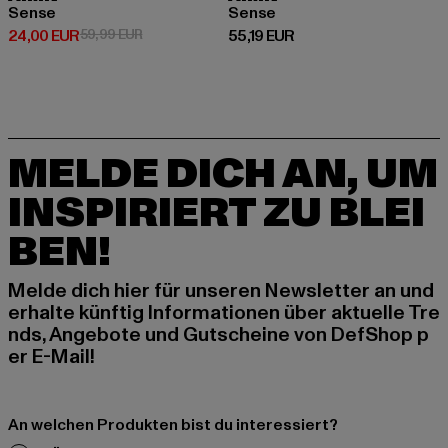
Sense
Sense
Derzeitiger Preis: 24,00 EUR
Aktionspreis: 59,99 EUR
Derzeitiger Preis: 55,19 EUR
24,00 EUR
59,99 EUR
55,19 EUR
MELDE DICH AN, UM
INSPIRIERT ZU BLEI
BEN!
Melde dich hier für unseren Newsletter an und
erhalte künftig Informationen über aktuelle Tre
nds, Angebote und Gutscheine von DefShop p
er E-Mail!
An welchen Produkten bist du interessiert?