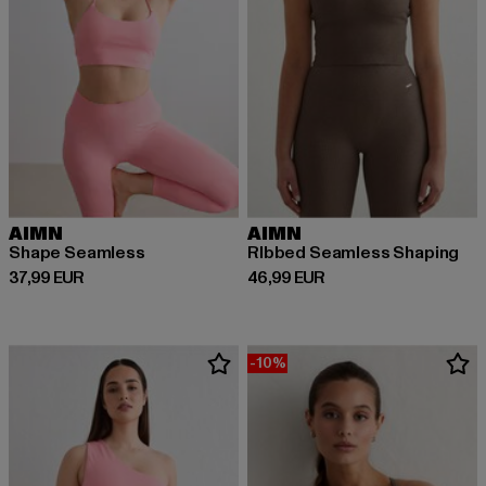
AIMN
AIMN
Shape Seamless
RIbbed Seamless Shaping
Derzeitiger Preis: 37,99 EUR
Derzeitiger Preis: 46,99 EUR
37,99 EUR
46,99 EUR
-10%