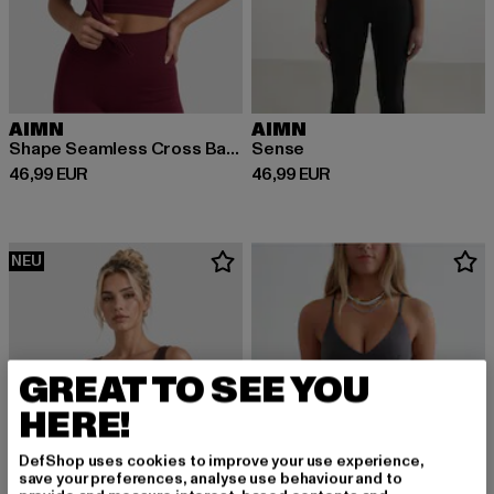
AIMN
AIMN
Shape Seamless Cross Back
Sense
Derzeitiger Preis: 46,99 EUR
Derzeitiger Preis: 46,99 EUR
46,99 EUR
46,99 EUR
NEU
GREAT TO SEE YOU
HERE!
DefShop uses cookies to improve your use experience,
save your preferences, analyse use behaviour and to