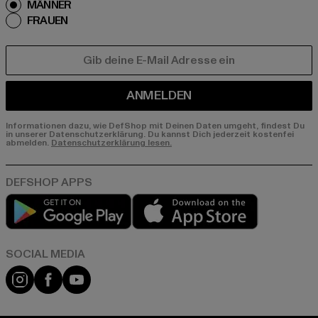
MÄNNER
FRAUEN
E-MAIL
ANMELDEN
Informationen dazu, wie DefShop mit Deinen Daten umgeht, findest Du
in unserer Datenschutzerklärung. Du kannst Dich jederzeit kostenfei
abmelden.
Datenschutzerklärung lesen.
Play market
App store
Instagram
Facebook
YouTube