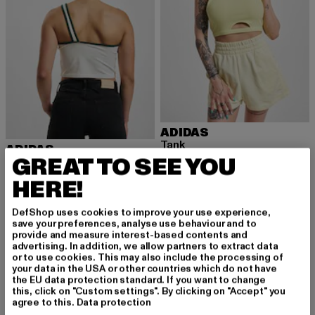
ADIDAS
Tank
ADIDAS
GREAT TO SEE YOU
Derzeitiger Preis: 12,90 EUR
Aktionspreis: 
12,90 EUR
29,99 EUR
Asymmetric
Derzeitiger Preis: 17,15 EUR
Aktionspreis: 34,99 EUR
17,15 EUR
34,99 EUR
HERE!
DefShop uses cookies to improve your use experience,
save your preferences, analyse use behaviour and to
provide and measure interest-based contents and
advertising. In addition, we allow partners to extract data
or to use cookies. This may also include the processing of
MELDE DICH AN, UM
your data in the USA or other countries which do not have
the EU data protection standard. If you want to change
INSPIRIERT ZU BLEI
this, click on "Custom settings". By clicking on "Accept" you
agree to this.
Data protection