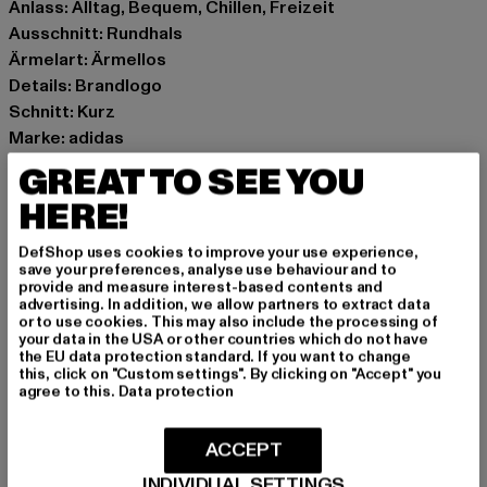
Anlass: Alltag, Bequem, Chillen, Freizeit
Ausschnitt: Rundhals
Ärmelart: Ärmellos
Details: Brandlogo
Schnitt: Kurz
Marke: adidas
Kat.: Tanks & Camis
GREAT TO SEE YOU
Farbe: gelb
HERE!
Hersteller Farbe: AE6E
Materialzusammensetzung: 45% Viskose, 45%
DefShop uses cookies to improve your use experience,
Baumwolle, 10% Elasthan
save your preferences, analyse use behaviour and to
provide and measure interest-based contents and
Art.Nr: H06614-05527
advertising. In addition, we allow partners to extract data
or to use cookies. This may also include the processing of
your data in the USA or other countries which do not have
Hersteller: Adidas AG |
the EU data protection standard. If you want to change
serviceinfo@onlineshop.adidas.com
this, click on "Custom settings". By clicking on "Accept" you
agree to this.
Data protection
Adi-Dassler-Straße 1 | 91074 Herzogenaurach | DE
ACCEPT
GRÖSSE & PASSFORM
INDIVIDUAL SETTINGS