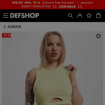
BIS ZU -65%
😲💥 Summer Sale Reloaded — absolute
Zum
Zum
RABATTESKALATION ❯❯
ZUM SALE
❮❮
Inhalt
Fußzeile
springen
springen
ZURÜCK
-57%