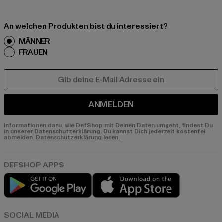
An welchen Produkten bist du interessiert?
MÄNNER
FRAUEN
E-MAIL
ANMELDEN
Informationen dazu, wie DefShop mit Deinen Daten umgeht, findest Du
in unserer Datenschutzerklärung. Du kannst Dich jederzeit kostenfei
abmelden.
Datenschutzerklärung lesen.
Play market
App store