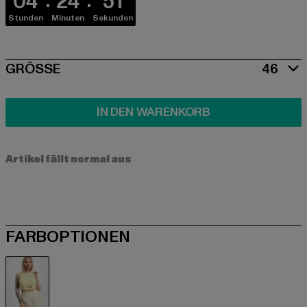
04
24
51
Stunden
Minuten
Sekunden
SIZE
GRÖSSE
46
IN DEN WARENKORB
Artikel fällt normal aus
FARBOPTIONEN