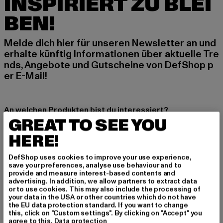
INSPIRIERT ZU BLEI
BEN!
Melde dich hier für unseren Newsletter an und
erhalte künftig Informationen über aktuelle Tre
nds, Angebote und Gutscheine von DefShop p
er E-Mail!
An welchen Produkten bist du interessiert?
GREAT TO SEE YOU
MÄNNER
HERE!
FRAUEN
DefShop uses cookies to improve your use experience,
save your preferences, analyse use behaviour and to
E-MAIL
provide and measure interest-based contents and
advertising. In addition, we allow partners to extract data
ANMELDEN
or to use cookies. This may also include the processing of
your data in the USA or other countries which do not have
the EU data protection standard. If you want to change
Informationen dazu, wie DefShop mit Deinen Daten umgeht, findest Du
this, click on "Custom settings". By clicking on "Accept" you
in unserer Datenschutzerklärung. Du kannst Dich jederzeit kostenfei
agree to this.
Data protection
abmelden.
Datenschutzerklärung lesen.