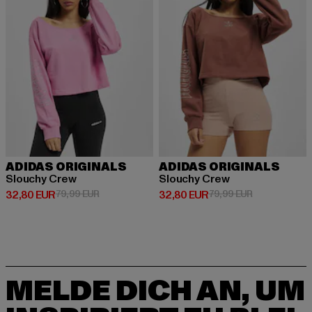
ADIDAS ORIGINALS
ADIDAS ORIGINALS
Slouchy Crew
Slouchy Crew
Derzeitiger Preis: 32,80 EUR
Aktionspreis: 79,99 EUR
Derzeitiger Preis: 32,80 EUR
Aktionspreis:
32,80 EUR
79,99 EUR
32,80 EUR
79,99 EUR
MELDE DICH AN, UM