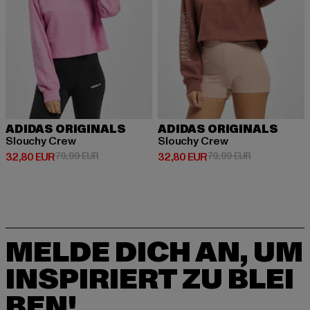
ADIDAS ORIGINALS
ADIDAS ORIGINALS
Slouchy Crew
Slouchy Crew
Derzeitiger Preis: 32,80 EUR
Aktionspreis: 79,99 EUR
Derzeitiger Preis: 32,80 EUR
Aktionspreis:
32,80 EUR
79,99 EUR
32,80 EUR
79,99 EUR
MELDE DICH AN, UM
INSPIRIERT ZU BLEI
BEN!