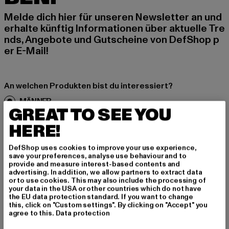
Melde dich hier für unseren Newsletter an und
erhalte künftig Informationen über aktuelle Tre
nds, Angebote und Gutscheine von DefShop p
er E-Mail!
An welchen Produkten bist du interessiert?
MÄNNER
GREAT TO SEE YOU
FRAUEN
HERE!
E-MAIL
DefShop uses cookies to improve your use experience,
save your preferences, analyse use behaviour and to
provide and measure interest-based contents and
ANMELDEN
advertising. In addition, we allow partners to extract data
or to use cookies. This may also include the processing of
your data in the USA or other countries which do not have
Informationen dazu, wie DefShop mit Deinen Daten umgeht, findest Du
in unserer Datenschutzerklärung. Du kannst Dich jederzeit kostenfei
the EU data protection standard. If you want to change
abmelden.
Datenschutzerklärung lesen.
this, click on "Custom settings". By clicking on "Accept" you
agree to this.
Data protection