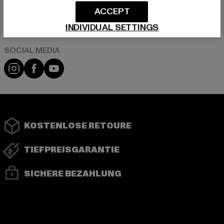
ACCEPT
Play market
App store
INDIVIDUAL SETTINGS
Instagram
Facebook
YouTube
KOSTENLOSE RETOURE
TIEFPREISGARANTIE
SICHERE BEZAHLUNG