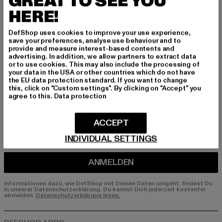
GREAT TO SEE YOU
HERE!
Melde dich hier für unseren Newsletter an und
erhalte künftig Informationen über aktuelle Tre
DefShop uses cookies to improve your use experience,
nds, Angebote und Gutscheine von DefShop p
save your preferences, analyse use behaviour and to
er E-Mail!
provide and measure interest-based contents and
advertising. In addition, we allow partners to extract data
or to use cookies. This may also include the processing of
your data in the USA or other countries which do not have
the EU data protection standard. If you want to change
An welchen Produkten bist du interessiert?
this, click on "Custom settings". By clicking on "Accept" you
agree to this.
Data protection
MÄNNER
FRAUEN
ACCEPT
INDIVIDUAL SETTINGS
E-MAIL
ANMELDEN
Informationen dazu, wie DefShop mit Deinen Daten umgeht, findest Du
in unserer Datenschutzerklärung. Du kannst Dich jederzeit kostenfei
abmelden.
Datenschutzerklärung lesen.