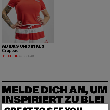
ADIDAS ORIGINALS
Cropped
Derzeitiger Preis: 18,00 EUR
Aktionspreis: 39,99 EUR
18,00 EUR
39,99 EUR
MELDE DICH AN, UM
INSPIRIERT ZU BLEI
BEN!