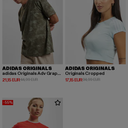
ADIDAS ORIGINALS
ADIDAS ORIGINALS
adidas Originals Adv Graphic T-Shirt
Originals Cropped
Derzeitiger Preis: 21,15 EUR
Aktionspreis: 44,99 EUR
Derzeitiger Preis: 17,15 EUR
Aktionspreis: 3
21,15 EUR
44,99 EUR
17,15 EUR
34,99 EUR
-55%