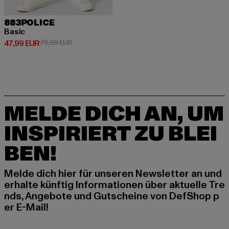
883POLICE
Basic
Derzeitiger Preis: 47,99 EUR
Aktionspreis: 79,99 EUR
47,99 EUR
79,99 EUR
MELDE DICH AN, UM
INSPIRIERT ZU BLEI
BEN!
Melde dich hier für unseren Newsletter an und
erhalte künftig Informationen über aktuelle Tre
nds, Angebote und Gutscheine von DefShop p
er E-Mail!