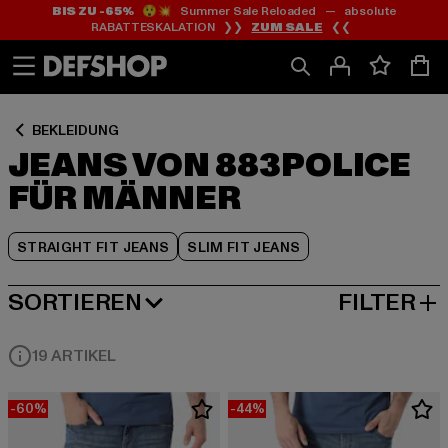
BIS ZU -65%
😲💥 Summer Sale Reloaded — absolute
Zum
Zum
Zum
RABATTESKALATION ❯❯
ZUM SALE
❮❮
Inhalt
Fußzeile
Produktraster
springen
springen
springen
BEKLEIDUNG
JEANS VON 883POLICE
FÜR MÄNNER
STRAIGHT FIT JEANS
SLIM FIT JEANS
SORTIEREN
FILTER
BELIEBTESTE
19 ARTIKEL
-60%
-44%