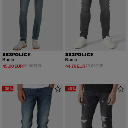
883POLICE
883POLICE
Basic
Basic
Derzeitiger Preis: 45,00 EUR
Aktionspreis: 89,99 EUR
Derzeitiger Preis: 44,79 EUR
Aktionspreis:
45,00 EUR
89,99 EUR
44,79 EUR
79,99 EUR
-36%
-40%