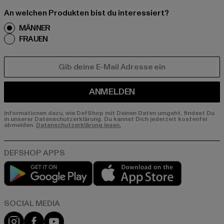
An welchen Produkten bist du interessiert?
MÄNNER
FRAUEN
E-MAIL
ANMELDEN
Informationen dazu, wie DefShop mit Deinen Daten umgeht, findest Du
in unserer Datenschutzerklärung. Du kannst Dich jederzeit kostenfei
abmelden.
Datenschutzerklärung lesen.
Play market
App store
Instagram
Facebook
YouTube