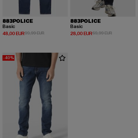
883POLICE
883POLICE
Basic
Basic
Derzeitiger Preis: 48,00 EUR
Aktionspreis: 99,99 EUR
Derzeitiger Preis: 28,00 EUR
Aktionspreis:
48,00 EUR
99,99 EUR
28,00 EUR
69,99 EUR
-40%