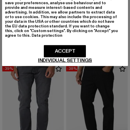
save your preferences, analyse use behaviour and to
provide and measure interest-based contents and
advertising. In addition, we allow partners to extract data
or to use cookies. This may also include the processing of
your data in the USA or other countries which do not have
the EU data protection standard. If you want to change
this, click on "Custom settings". By clicking on "Accept" you
883POLICE
883POLICE
agree to this.
Data protection
Basic
Basic
Derzeitiger Preis: 44,79 EUR
Aktionspreis: 69,99 EUR
Derzeitiger Preis: 42,69 EUR
Aktionspreis:
44,79 EUR
69,99 EUR
42,69 EUR
69,99 EUR
ACCEPT
INDIVIDUAL SETTINGS
-39%
-38%