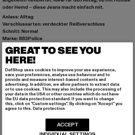
angenehm flexibel ist. Ideal für den Alltag, ob mit Hoodie
oder Hemd – diese Jeans macht einfach mit.
Anlass: Alltag
Verschlussarten: verdeckter Reißverschluss
Schnitt: Normal
Marke: 883Police
Kat.: Straight Fit Jeans
GREAT TO SEE YOU
Farbe: grau
HERE!
Hersteller Farbe: grey
Materialzusammensetzung: 92% Baumwolle, 6%
DefShop uses cookies to improve your use experience,
Polyester, 2% Elasthan
save your preferences, analyse use behaviour and to
provide and measure interest-based contents and
Art.Nr: 0008373-00111
advertising. In addition, we allow partners to extract data
or to use cookies. This may also include the processing of
your data in the USA or other countries which do not have
Hersteller: Zabou House |
Krishna@zabou.co.uk
the EU data protection standard. If you want to change
Shelley Road, Ashton-on-Ribble | PR2 2ZH Lancashire |
this, click on "Custom settings". By clicking on "Accept" you
agree to this.
Data protection
GB
ACCEPT
GRÖSSE & PASSFORM
INDIVIDUAL SETTINGS