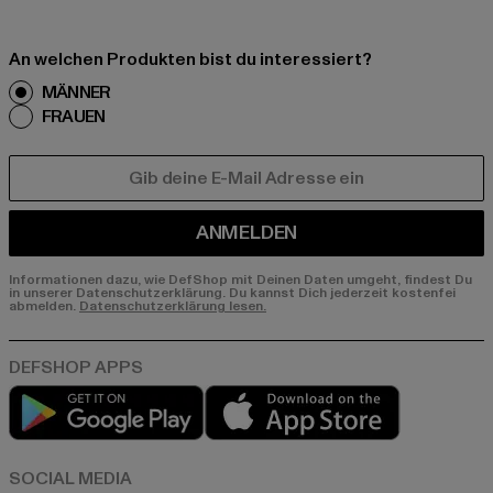
An welchen Produkten bist du interessiert?
MÄNNER
FRAUEN
E-MAIL
ANMELDEN
Informationen dazu, wie DefShop mit Deinen Daten umgeht, findest Du
in unserer Datenschutzerklärung. Du kannst Dich jederzeit kostenfei
abmelden.
Datenschutzerklärung lesen.
Play market
App store