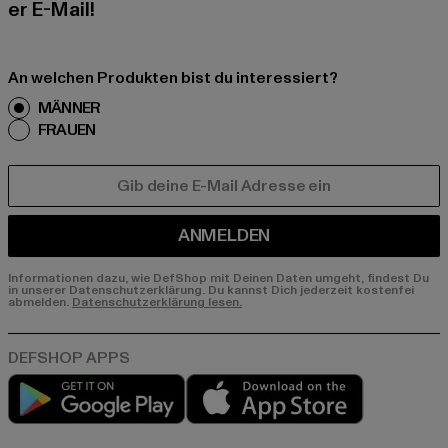
er E-Mail!
An welchen Produkten bist du interessiert?
MÄNNER
FRAUEN
E-MAIL
ANMELDEN
Informationen dazu, wie DefShop mit Deinen Daten umgeht, findest Du
in unserer Datenschutzerklärung. Du kannst Dich jederzeit kostenfei
abmelden.
Datenschutzerklärung lesen.
Play market
App store