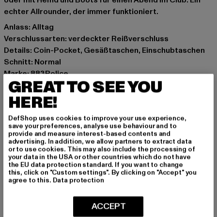
oder mit Hemd und Boots für einen Abend im Club. Ein
echter Allrounder, der immer funktioniert.
Anlass: Alltag
Verschlussarten: verdeckter Reißverschluss
Details: Coin-Pocket, Gesäßtaschen, Einschubtaschen
Schnitt: Normal
Marke: 883Police
GREAT TO SEE YOU
Kat.: Straight Fit Jeans
Farbe: blau
HERE!
Hersteller Farbe: blue wash
DefShop uses cookies to improve your use experience,
Materialzusammensetzung: 98% Baumwolle, 2%
save your preferences, analyse use behaviour and to
Elasthan
provide and measure interest-based contents and
advertising. In addition, we allow partners to extract data
Art.Nr: 0007778-11997
or to use cookies. This may also include the processing of
your data in the USA or other countries which do not have
the EU data protection standard. If you want to change
Hersteller: Zabou House |
Krishna@zabou.co.uk
this, click on "Custom settings". By clicking on "Accept" you
Shelley Road, Ashton-on-Ribble | PR2 2ZH Lancashire |
agree to this.
Data protection
GB
ACCEPT